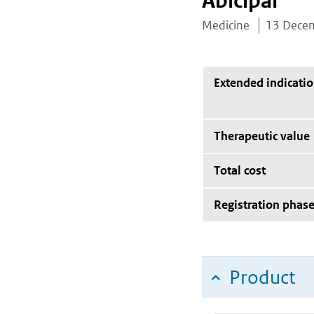
Abicipar
Medicine
13 Dece
Extended indicati
Therapeutic value
Total cost
Registration phas
Product