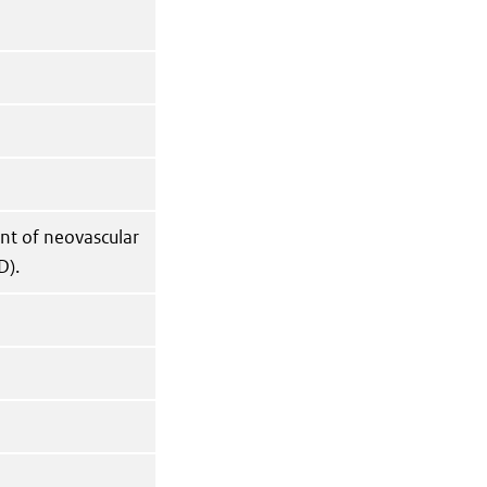
ent of neovascular
D).