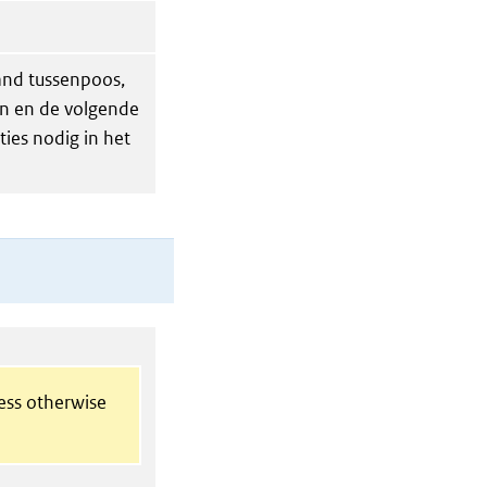
and tussenpoos,
en en de volgende
ties nodig in het
less otherwise