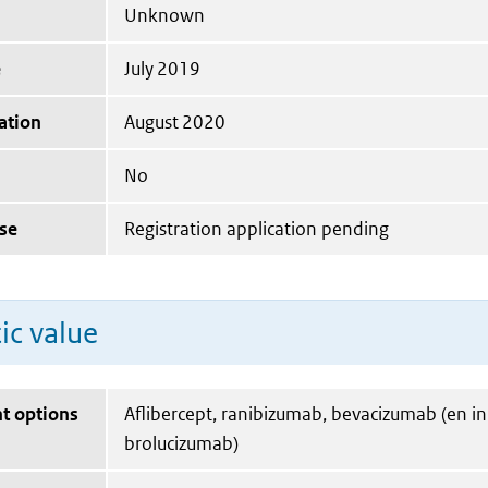
Unknown
e
July 2019
ation
August 2020
No
se
Registration application pending
ic value
t options
Aflibercept, ranibizumab, bevacizumab (en i
brolucizumab)