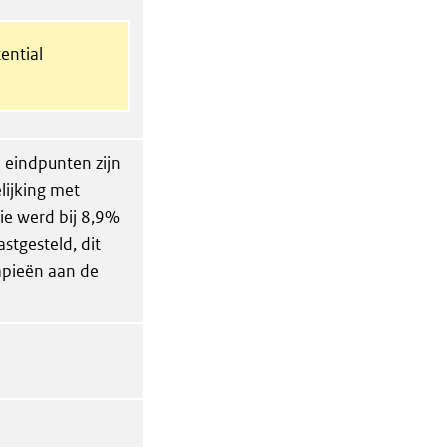
ential
e eindpunten zijn
elijking met
ie werd bij 8,9%
stgesteld, dit
rapieën aan de