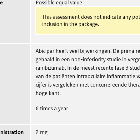
ue
Possible equal value
This assessment does not indicate any pot
inclusion in the package.
Abicipar heeft veel bijwerkingen. De primair
gehaald in een non-inferiority studie in verg
ranibizumab. In de meest recente fase 3 stud
van de patiënten intraoculaire inflammatie va
cijfer is vergeleken met concurrereende the
hoge kant.
6 times a year
nistration
2 mg