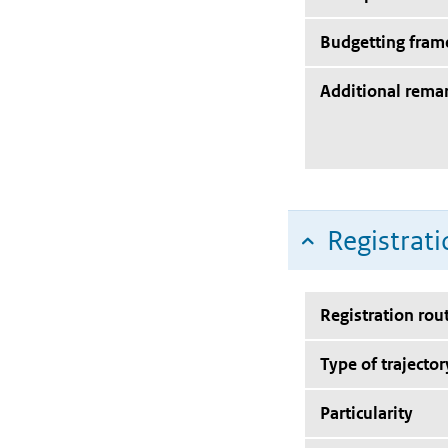
Budgetting fra
Additional rema
Registrati
Registration rou
Type of trajector
Particularity