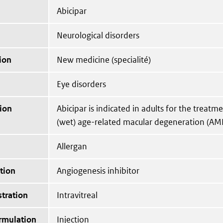
Abicipar
Neurological disorders
ion
New medicine (specialité)
Eye disorders
ion
Abicipar is indicated in adults for the treatm
(wet) age-related macular degeneration (AM
Allergan
tion
Angiogenesis inhibitor
tration
Intravitreal
ormulation
Injection