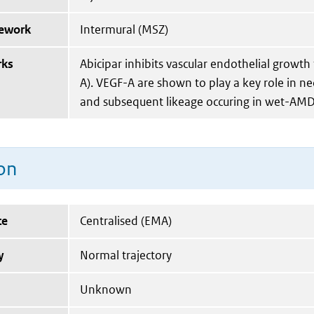
mework
Intermural (MSZ)
rks
Abicipar inhibits vascular endothelial growth
A). VEGF-A are shown to play a key role in ne
and subsequent likeage occuring in wet-AMD
on
te
Centralised (EMA)
y
Normal trajectory
Unknown