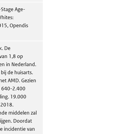
-Stage Age-
hites:
015, Opendis
k. De
 van 1,8 op
en in Nederland.
ij de huisarts.
 met AMD. Gezien
l 640-2.400
ling. 19.000
 2018.
ande middelen zal
rijgen. Doordat
ge incidentie van