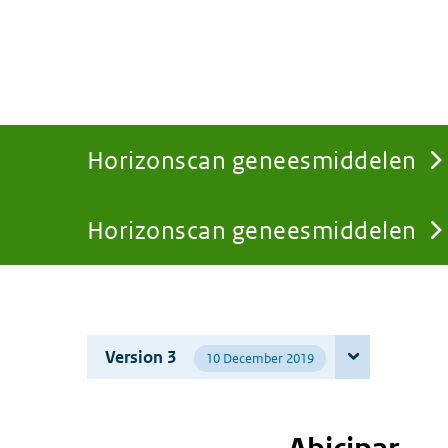
Horizonscan geneesmiddelen
Horizonscan geneesmiddelen
You
are
Version 3
10 December 2019
here: