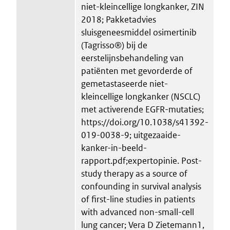
niet-kleincellige longkanker, ZIN
2018; Pakketadvies
sluisgeneesmiddel osimertinib
(Tagrisso®) bij de
eerstelijnsbehandeling van
patiënten met gevorderde of
gemetastaseerde niet-
kleincellige longkanker (NSCLC)
met activerende EGFR-mutaties;
https://doi.org/10.1038/s41392-
019-0038-9; uitgezaaide-
kanker-in-beeld-
rapport.pdf;expertopinie. Post-
study therapy as a source of
confounding in survival analysis
of first-line studies in patients
with advanced non-small-cell
lung cancer; Vera D Zietemann1,