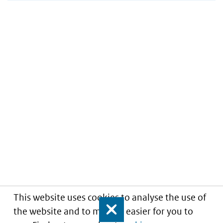
This website uses cookies to analyse the use of
the website and to make it easier for you to
Close