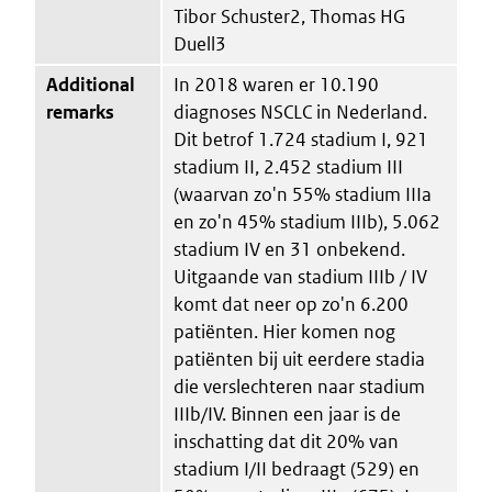
Tibor Schuster2, Thomas HG
Duell3
Additional
In 2018 waren er 10.190
remarks
diagnoses NSCLC in Nederland.
Dit betrof 1.724 stadium I, 921
stadium II, 2.452 stadium III
(waarvan zo'n 55% stadium IIIa
en zo'n 45% stadium IIIb), 5.062
stadium IV en 31 onbekend.
Uitgaande van stadium IIIb / IV
komt dat neer op zo'n 6.200
patiënten. Hier komen nog
patiënten bij uit eerdere stadia
die verslechteren naar stadium
IIIb/IV. Binnen een jaar is de
inschatting dat dit 20% van
stadium I/II bedraagt (529) en