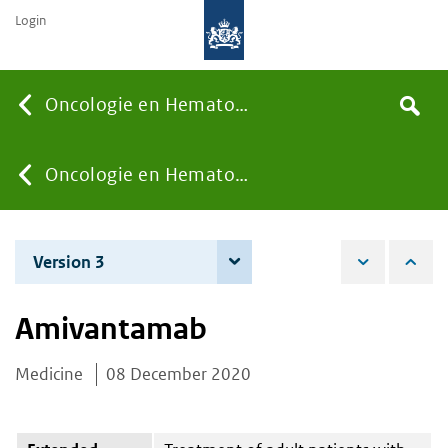
Login
Searc
Oncologie en Hematologie
Search
the
site
You
Oncologie en Hematologie
are
Version 3
7 December 2021
here:
Amivantamab
Medicine
08 December 2020