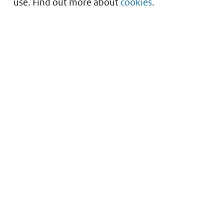
use. Find out more about
cookies
.
Understanding of expected market entry
of
innovative medicines
Service
About this site
Contact
Copyright
Processen
Privacy
Nieuwsbrief
Cookies
Nieuwsbrievenarchief
Toegankelijkheid
Data scans downloaden
Kwetsbaarheid melden