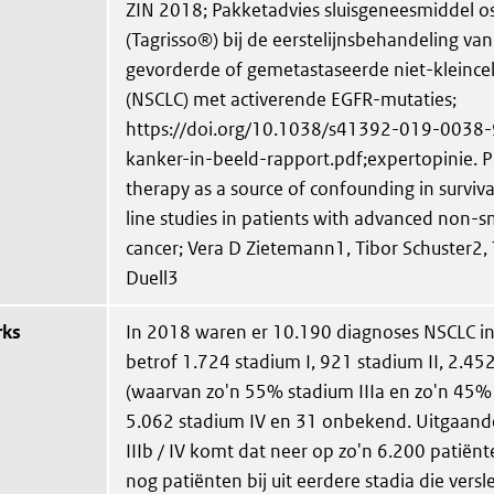
ZIN 2018; Pakketadvies sluisgeneesmiddel o
(Tagrisso®) bij de eerstelijnsbehandeling va
gevorderde of gemetastaseerde niet-kleincel
(NSCLC) met activerende EGFR-mutaties;
https://doi.org/10.1038/s41392-019-0038-9
kanker-in-beeld-rapport.pdf;expertopinie. P
therapy as a source of confounding in survival 
line studies in patients with advanced non-sm
cancer; Vera D Zietemann1, Tibor Schuster2
Duell3
rks
In 2018 waren er 10.190 diagnoses NSCLC in
betrof 1.724 stadium I, 921 stadium II, 2.452
(waarvan zo'n 55% stadium IIIa en zo'n 45% 
5.062 stadium IV en 31 onbekend. Uitgaand
IIIb / IV komt dat neer op zo'n 6.200 patiën
nog patiënten bij uit eerdere stadia die vers