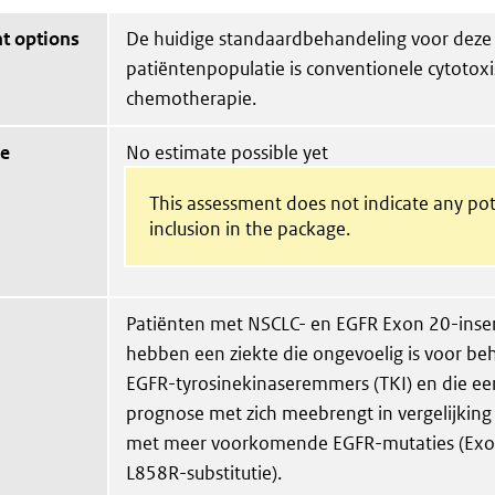
t options
De huidige standaardbehandeling voor deze
patiëntenpopulatie is conventionele cytotox
chemotherapie.
ue
No estimate possible yet
This assessment does not indicate any pot
inclusion in the package.
Patiënten met NSCLC- en EGFR Exon 20-inser
hebben een ziekte die ongevoelig is voor b
EGFR-tyrosinekinaseremmers (TKI) en die ee
prognose met zich meebrengt in vergelijking
met meer voorkomende EGFR-mutaties (Exon
L858R-substitutie).