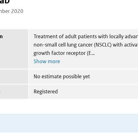
ab
mber 2020
on
Treatment of adult patients with locally adva
non-small cell lung cancer (NSCLC) with activ
growth factor receptor (E
No estimate possible yet
e
Registered