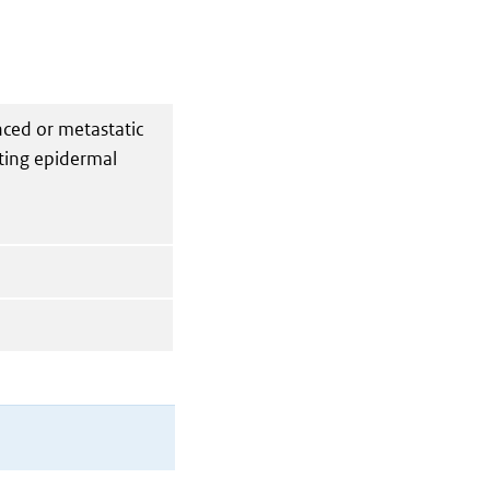
nced or metastatic
ating epidermal