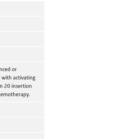
anced or
 with activating
n 20 insertion
chemotherapy.