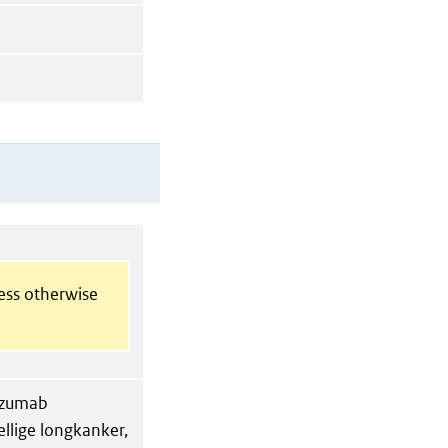
less otherwise
lizumab
ellige longkanker,