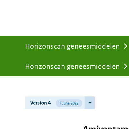
Horizonscan geneesmiddelen
Horizonscan geneesmiddelen
You
are
Version 4
7 June 2022
here: