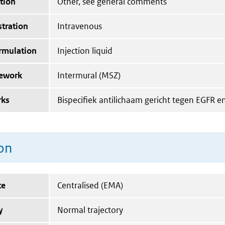
tion
Other, see general comments
tration
Intravenous
ormulation
Injection liquid
mework
Intermural (MSZ)
rks
Bispecifiek antilichaam gericht tegen EGFR e
on
te
Centralised (EMA)
y
Normal trajectory