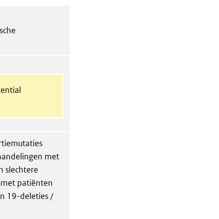
ische
ential
tiemutaties
ehandelingen met
n slechtere
 met patiënten
 19-deleties /