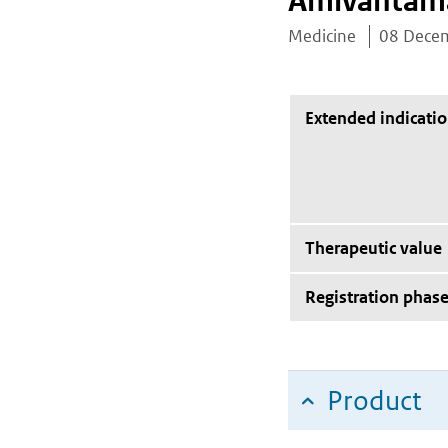
Amivantam
Medicine
08 Dece
Extended indicati
Therapeutic value
Registration phas
Product