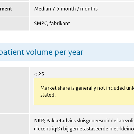
tment
Median 7.5 month / months
SMPC, fabrikant
patient volume per year
< 25
Market share is generally not included un
stated.
NKR; Pakketadvies sluisgeneesmiddel atezo
(Tecentriq®) bij gemetastaseerde niet-kleinc