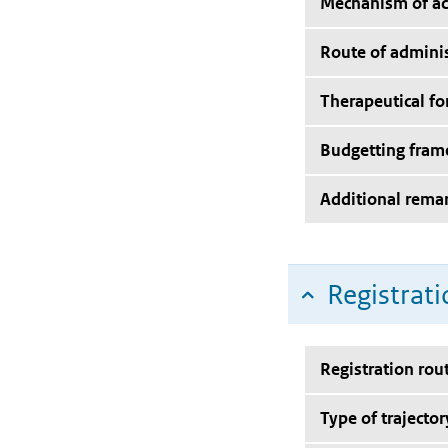
Mechanism of ac
Route of adminis
Therapeutical f
Budgetting fra
Additional rema
Registrati
Registration rou
Type of trajector