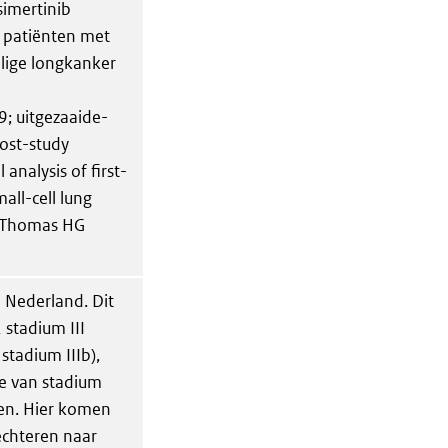
simertinib
n patiënten met
lige longkanker
; uitgezaaide-
ost-study
analysis of first-
all-cell lung
, Thomas HG
 Nederland. Dit
 stadium III
stadium IIIb),
e van stadium
ten. Hier komen
lechteren naar