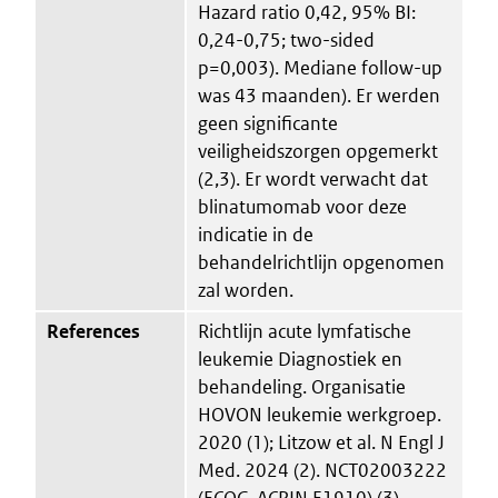
Hazard ratio 0,42, 95% BI:
0,24-0,75; two-sided
p=0,003). Mediane follow-up
was 43 maanden). Er werden
geen significante
veiligheidszorgen opgemerkt
(2,3). Er wordt verwacht dat
blinatumomab voor deze
indicatie in de
behandelrichtlijn opgenomen
zal worden.
References
Richtlijn acute lymfatische
leukemie Diagnostiek en
behandeling. Organisatie
HOVON leukemie werkgroep.
2020 (1); Litzow et al. N Engl J
Med. 2024 (2). NCT02003222
(ECOG-ACRIN E1910) (3).