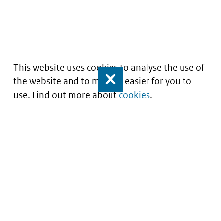
This website uses cookies to analyse the use of
the website and to make it easier for you to
Close
use. Find out more about
cookies
.
Understanding of expected market entry
of
innovative medicines