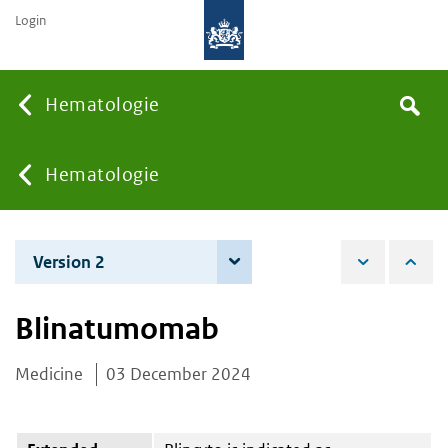
Login
Searc
Hematologie
Search
the
site
You
Hematologie
are
Version 2
3 June 2025
here:
Blinatumomab
Medicine
03 December 2024