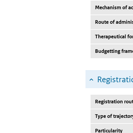
Mechanism of ac
Route of adminis
Therapeutical f
Budgetting fra
Registrati
Registration rou
Type of trajector
Particularity