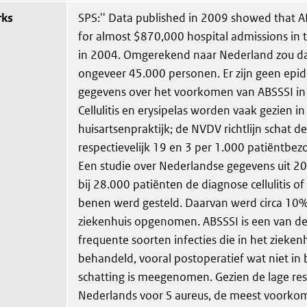
rks
SPS:'' Data published in 2009 showed that 
for almost $870,000 hospital admissions in 
in 2004. Omgerekend naar Nederland zou d
ongeveer 45.000 personen. Er zijn geen epi
gegevens over het voorkomen van ABSSSI in
Cellulitis en erysipelas worden vaak gezien in
huisartsenpraktijk; de NVDV richtlijn schat de
respectievelijk 19 en 3 per 1.000 patiëntbez
Een studie over Nederlandse gegevens uit 20
bij 28.000 patiënten de diagnose cellulitis of
benen werd gesteld. Daarvan werd circa 10%
ziekenhuis opgenomen. ABSSSI is een van d
frequente soorten infecties die in het zieke
behandeld, vooral postoperatief wat niet i
schatting is meegenomen. Gezien de lage resis
Nederlands voor S aureus, de meest voork