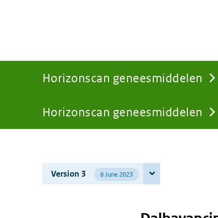
Horizonscan geneesmiddelen
Horizonscan geneesmiddelen
You
are
Version 3
6 June 2023
here: