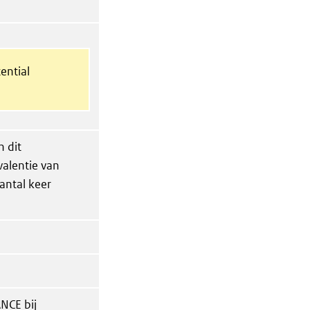
ential
n dit
valentie van
antal keer
NCE bij