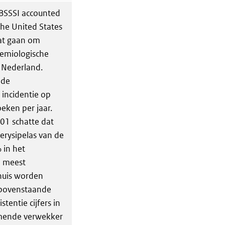
ABSSSI accounted
the United States
at gaan om
demiologische
 Nederland.
 de
 incidentie op
oeken per jaar.
01 schatte dat
 erysipelas van de
 in het
e meest
nhuis worden
n bovenstaande
tentie cijfers in
omende verwekker