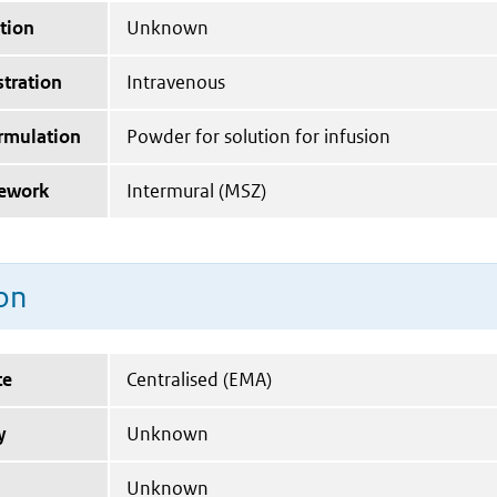
tion
Unknown
tration
Intravenous
ormulation
Powder for solution for infusion
mework
Intermural (MSZ)
on
te
Centralised (EMA)
y
Unknown
Unknown