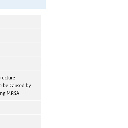
tructure
to be Caused by
ding MRSA