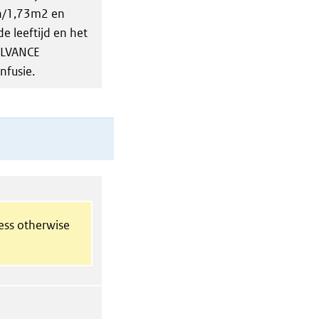
in/1,73m2 en
e leeftijd en het
DALVANCE
nfusie.
less otherwise