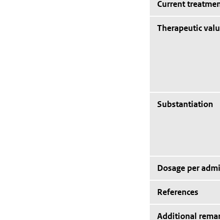
Current treatmen
Therapeutic val
Substantiation
Dosage per admi
References
Additional rema