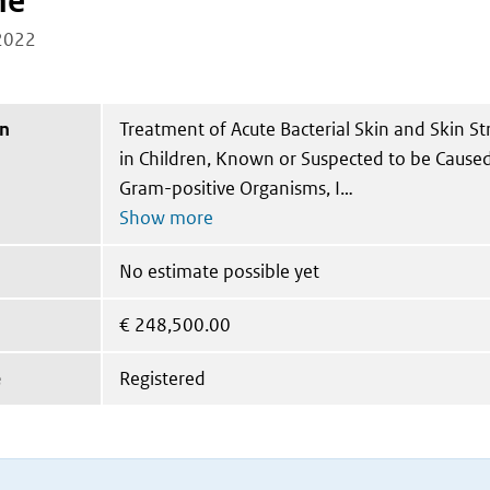
ne
2022
on
Treatment of Acute Bacterial Skin and Skin St
in Children, Known or Suspected to be Caused
Gram-positive Organisms, I
No estimate possible yet
€
248,500.00
e
Registered