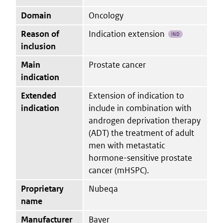
Domain
Oncology
Reason of
Indication extension
IND
inclusion
Main
Prostate cancer
indication
Extended
Extension of indication to
indication
include in combination with
androgen deprivation therapy
(ADT) the treatment of adult
men with metastatic
hormone-sensitive prostate
cancer (mHSPC).
Proprietary
Nubeqa
name
Manufacturer
Bayer