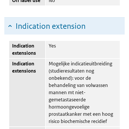
Off label use
No
Indication extension
Indication
Yes
extensions
Indication
Mogelijke indicatieuitbreiding
extensions
(studieresultaten nog
onbekend): voor de
behandeling van volwassen
mannen mt niet-
gemetastaseerde
hormoongevoelige
prostaatkanker met een hoog
risico biochemische recidief