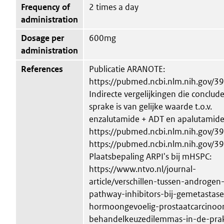
Frequency of
2 times a day
administration
Dosage per
600mg
administration
References
Publicatie ARANOTE:
https://pubmed.ncbi.nlm.nih.gov/
Indirecte vergelijkingen die conclud
sprake is van gelijke waarde t.o.v.
enzalutamide + ADT en apalutamide
https://pubmed.ncbi.nlm.nih.gov/3
https://pubmed.ncbi.nlm.nih.gov/
Plaatsbepaling ARPI's bij mHSPC:
https://www.ntvo.nl/journal-
article/verschillen-tussen-androgen
pathway-inhibitors-bij-gemetastas
hormoongevoelig-prostaatcarcino
behandelkeuzedilemmas-in-de-prak