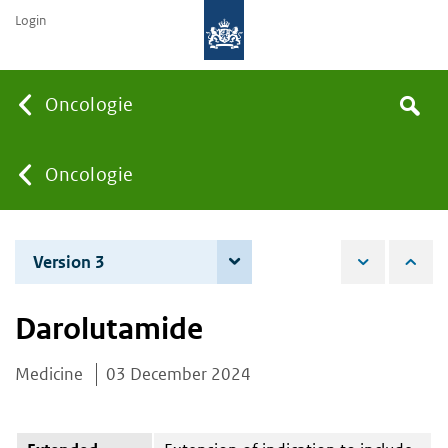
Login
Searc
Oncologie
Search
the
site
You
Oncologie
are
Version 3
4 December 2025
here:
Darolutamide
Medicine
03 December 2024