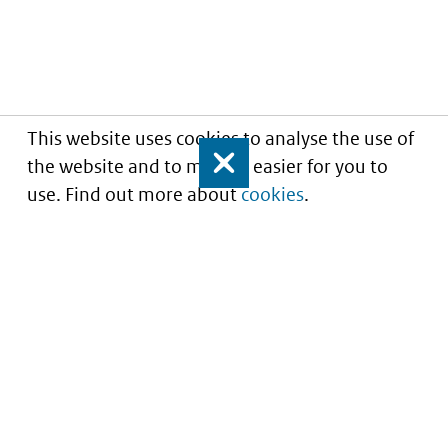
This website uses cookies to analyse the use of
the website and to make it easier for you to
Close
use. Find out more about
cookies
.
Understanding of expected market entry
of
innovative medicines