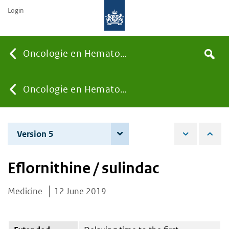
Login
Searc
Oncologie en Hematologie
Search
the
site
You
Oncologie en Hematologie
are
Version 5
8 June 2021
here:
Eflornithine / sulindac
Medicine
12 June 2019