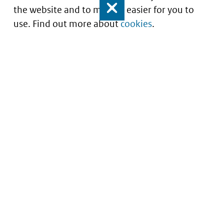
the website and to make it easier for you to
Close
use. Find out more about
cookies
.
Understanding of expected market entry
of
innovative medicines
Service
About this site
Contact
Copyright
Processen
Privacy
Nieuwsbrief
Cookies
Nieuwsbrievenarchief
Toegankelijkheid