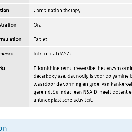
tion
Combination therapy
tration
Oral
ormulation
Tablet
mework
Intermural (MSZ)
rks
Eflornithine remt irreversibel het enzym orni
decarboxylase, dat nodig is voor polyamine 
waardoor de vorming en groei van kankerce
geremd. Sulindac, een NSAID, heeft potentie
antineoplastische activiteit.
on