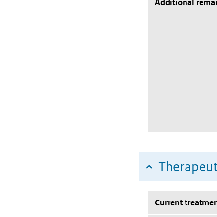
Additional rema
Therapeut
Current treatmen