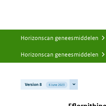
Horizonscan geneesmiddelen
Horizonscan geneesmiddelen
You
are
Version 8
6 June 2023
here: