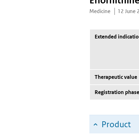
Eflornithine
Medicine
12 June 
Extended indicati
Therapeutic value
Registration phas
Product