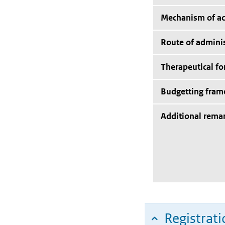
Mechanism of ac
Route of adminis
Therapeutical f
Budgetting fra
Additional rema
Registrati