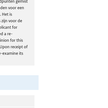
ndpunten gemist
eden voor een
 Het is
 zijn voor de
licant for
ed a re-
nion for this
Upon receipt of
e-examine its