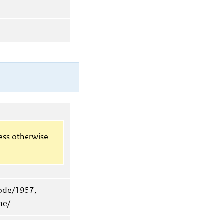
less otherwise
node/1957,
ne/