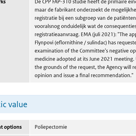
rks
De CPP FAP-310 studie heeft de primaire ei
maar de fabrikant onderzoekt de mogelijkh
registratie bij een subgroep van de patiënten.
vooralsnog onduidelijk wat de consequenties
registratieaanvraag. EMA (juli 2021): "The app
Flynpovi (eflornithine / sulindac) has request
examination of the Committee’s negative opi
medicine adopted at its June 2021 meeting. 
the grounds of the request, the Agency will r
opinion and issue a final recommendation."
ic value
t options
Poliepectomie