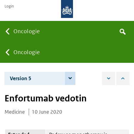
Login
Searc
Oncologie
Search
the
site
You
Oncologie
are
Version 5
7 June 2022
here:
Enfortumab vedotin
Medicine
10 June 2020