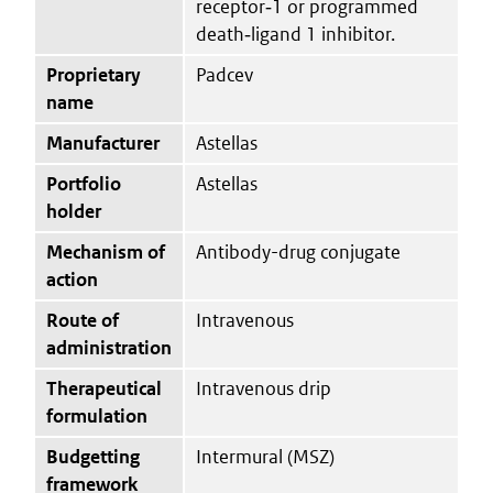
receptor‑1 or programmed
death‑ligand 1 inhibitor.
Proprietary
Padcev
name
Manufacturer
Astellas
Portfolio
Astellas
holder
Mechanism of
Antibody-drug conjugate
action
Route of
Intravenous
administration
Therapeutical
Intravenous drip
formulation
Budgetting
Intermural (MSZ)
framework