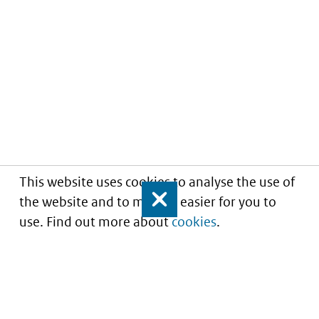
This website uses cookies to analyse the use of
the website and to make it easier for you to
Close
use. Find out more about
cookies
.