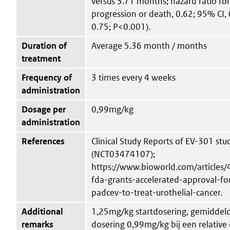
versus 3.71 months; hazard ratio for
progression or death, 0.62; 95% CI, 
0.75; P<0.001).
Duration of
Average 5.36 month / months
treatment
Frequency of
3 times every 4 weeks
administration
Dosage per
0,99mg/kg
administration
References
Clinical Study Reports of EV-301 stu
(NCT03474107);
https://www.bioworld.com/articles
fda-grants-accelerated-approval-fo
padcev-to-treat-urothelial-cancer.
Additional
1,25mg/kg startdosering, gemiddel
remarks
dosering 0,99mg/kg bij een relative