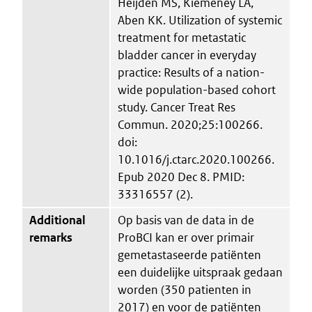
Heijden MS, Kiemeney LA,
Aben KK. Utilization of systemic
treatment for metastatic
bladder cancer in everyday
practice: Results of a nation-
wide population-based cohort
study. Cancer Treat Res
Commun. 2020;25:100266.
doi:
10.1016/j.ctarc.2020.100266.
Epub 2020 Dec 8. PMID:
33316557 (2).
Additional
Op basis van de data in de
remarks
ProBCI kan er over primair
gemetastaseerde patiënten
een duidelijke uitspraak gedaan
worden (350 patienten in
2017) en voor de patiënten