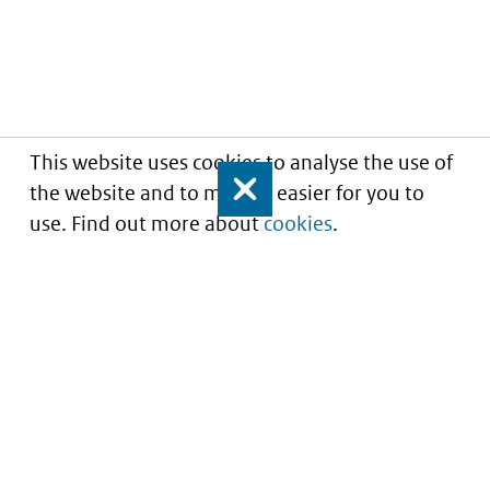
This website uses cookies to analyse the use of
the website and to make it easier for you to
Close
use. Find out more about
cookies
.
Understanding of expected market entry
of
innovative medicines