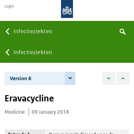
Login
Searc
Infectieziekten
Search
the
site
You
Infectieziekten
are
Version 6
7 June 2022
here:
Eravacycline
Medicine
09 January 2018