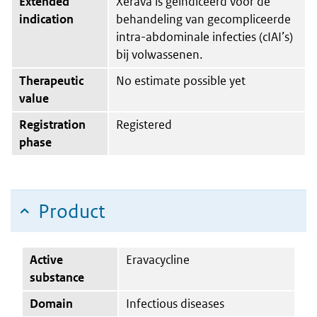
Extended
Xerava is geïndiceerd voor de
indication
behandeling van gecompliceerde
intra-abdominale infecties (cIAI’s)
bij volwassenen.
Therapeutic
No estimate possible yet
value
Registration
Registered
phase
Product
Active
Eravacycline
substance
Domain
Infectious diseases