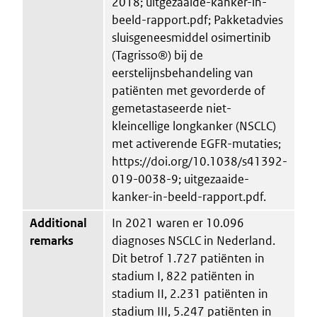
2018; uitgezaaide-kanker-in-
beeld-rapport.pdf; Pakketadvies
sluisgeneesmiddel osimertinib
(Tagrisso®) bij de
eerstelijnsbehandeling van
patiënten met gevorderde of
gemetastaseerde niet-
kleincellige longkanker (NSCLC)
met activerende EGFR-mutaties;
https://doi.org/10.1038/s41392-
019-0038-9; uitgezaaide-
kanker-in-beeld-rapport.pdf.
Additional
In 2021 waren er 10.096
remarks
diagnoses NSCLC in Nederland.
Dit betrof 1.727 patiënten in
stadium I, 822 patiënten in
stadium II, 2.231 patiënten in
stadium III, 5.247 patiënten in