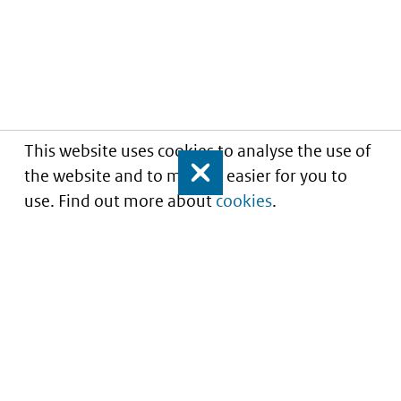
This website uses cookies to analyse the use of
the website and to make it easier for you to
Close
use. Find out more about
cookies
.
Understanding of expected market entry
of