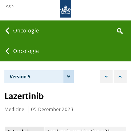
Login
Searc
Oncologie
Search
the
site
You
Oncologie
are
Version 5
4 December 2025
here:
Lazertinib
Medicine
05 December 2023