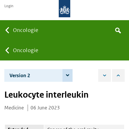
Login
Searc
Oncologie
Search
the
site
You
Oncologie
are
Version 2
5 December 2023
here:
Leukocyte interleukin
Medicine
06 June 2023