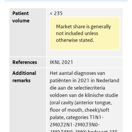
Patient
< 235
volume
Market share is generally
not included unless
otherwise stated.
References
IKNL 2021
Additional
Het aantal diagnoses van
remarks
patiënten in 2021 in Nederland
die aan de selectiecriteria
voldoen van de klinische studie
(oral cavity (anterior tongue,
floor of mouth, cheek)/soft
palate, categories T1N1-
2M0,T2N1-2M0,T3N0-
2M0,T4N0-2M0) bedraagt 235.