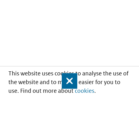
This website uses cookies to analyse the use of
the website and to make it easier for you to
Close
use. Find out more about
cookies
.