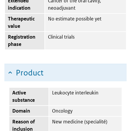
Extended
Cancer of the oral cavity,
indication
neoadjuvant
Therapeutic
No estimate possible yet
value
Registration
Clinical trials
phase
Product
Active
Leukocyte interleukin
substance
Domain
Oncology
Reason of
New medicine (specialité)
inclusion