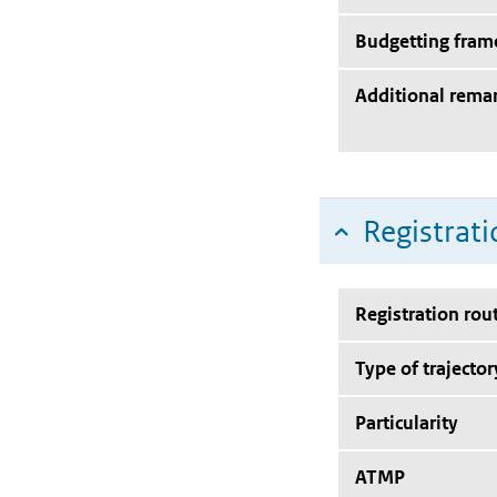
Budgetting fra
Additional rema
Registrati
Registration rou
Type of trajector
Particularity
ATMP