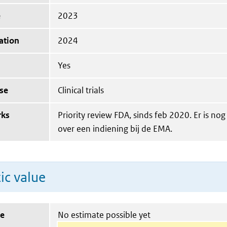
e
2023
ation
2024
Yes
se
Clinical trials
rks
Priority review FDA, sinds feb 2020. Er is no
over een indiening bij de EMA.
ic value
ue
No estimate possible yet