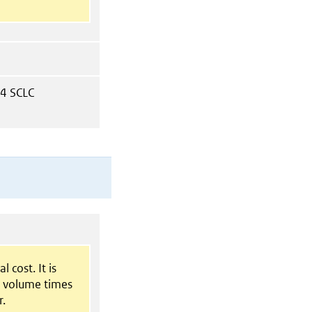
 4 SCLC
l cost. It is
t volume times
r.