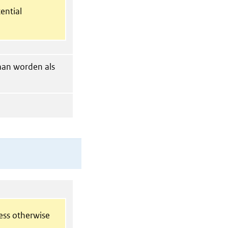
ential
gaan worden als
less otherwise