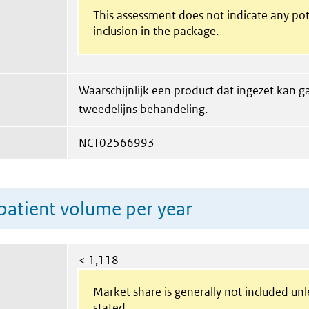
This assessment does not indicate any pot
inclusion in the package.
Waarschijnlijk een product dat ingezet kan 
tweedelijns behandeling.
NCT02566993
patient volume per year
< 1,118
Market share is generally not included un
stated.