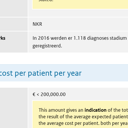
NKR
rks
In 2016 werden er 1.118 diagnoses stadium
geregistreerd.
ost per patient per year
€
< 200,000.00
This amount gives an
indication
of the tota
the result of the average expected patien
the average cost per patient. both per yea