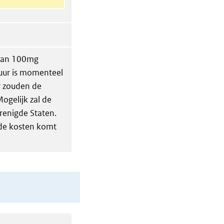
 van 100mg
uur is momenteel
r zouden de
gelijk zal de
erenigde Staten.
 de kosten komt