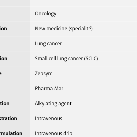
Oncology
ion
New medicine (specialité)
Lung cancer
ion
Small cell lung cancer (SCLC)
e
Zepsyre
Pharma Mar
tion
Alkylating agent
tration
Intravenous
ormulation
Intravenous drip