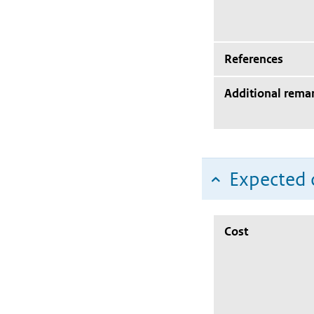
References
Additional rema
Expected c
Cost