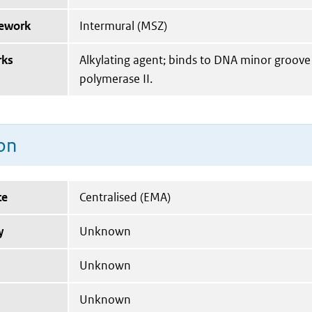
mework
Intermural (MSZ)
rks
Alkylating agent; binds to DNA minor groove
polymerase II.
on
te
Centralised (EMA)
y
Unknown
Unknown
Unknown