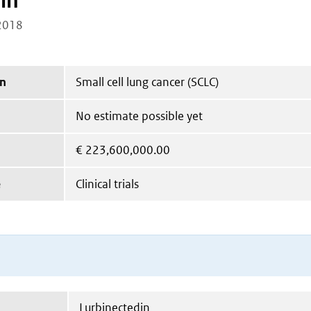
in
2018
on
Small cell lung cancer (SCLC)
No estimate possible yet
€
223,600,000.00
e
Clinical trials
Lurbinectedin