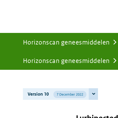
Horizonscan geneesmiddelen
Horizonscan geneesmiddelen
You
are
Version 10
7 December 2022
here: