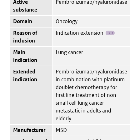
Active
Pembrolizumab/hyaluronidase
substance
Domain
Oncology
Reason of
Indication extension
IND
inclusion
Main
Lung cancer
indication
Extended
Pembrolizumab/hyaluronidase
indication
in combination with platinum
doublet chemotherapy for
first line treatment of non-
small cell lung cancer
metastatic in adults and
elderly
Manufacturer
MSD