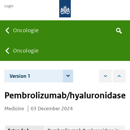
Login
Searc
Oncologie
Search
the
site
You
Oncologie
are
Version 1
3 December 2024
here:
Pembrolizumab/hyaluronidase
Medicine
03 December 2024