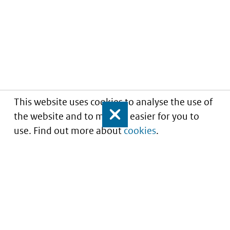
This website uses cookies to analyse the use of
the website and to make it easier for you to
Close
use. Find out more about
cookies
.