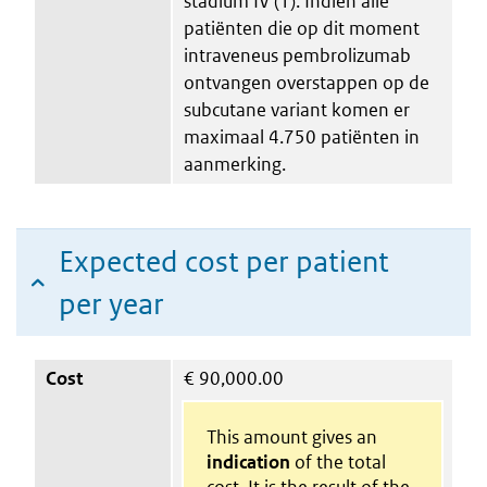
stadium IV (1). Indien alle
patiënten die op dit moment
intraveneus pembrolizumab
ontvangen overstappen op de
subcutane variant komen er
maximaal 4.750 patiënten in
aanmerking.
Expected cost per patient
per year
Cost
€
90,000.00
This amount gives an
indication
of the total
cost. It is the result of the