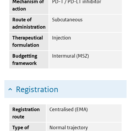
Mechanism of
PD-1 / PD-L1 inhibitor
action
Route of
Subcutaneous
administration
Therapeutical
Injection
formulation
Budgetting
Intermural (MSZ)
framework
Registration
Registration
Centralised (EMA)
route
Type of
Normal trajectory