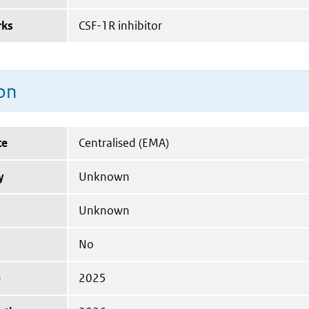
rks
CSF-1R inhibitor
on
te
Centralised (EMA)
y
Unknown
Unknown
No
e
2025