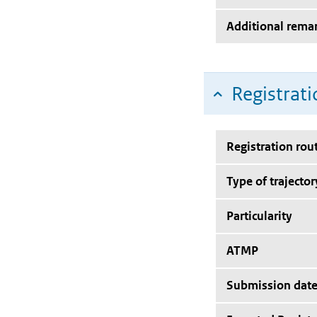
Additional rema
Registrati
Registration rou
Type of trajector
Particularity
ATMP
Submission dat