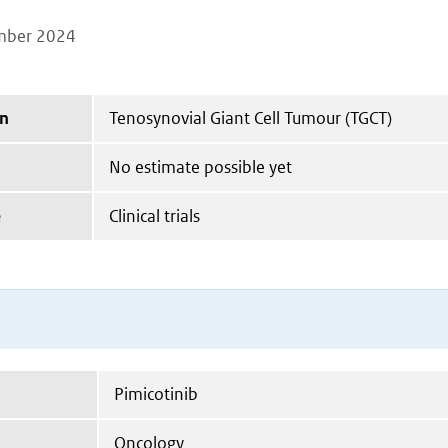
mber 2024
on
Tenosynovial Giant Cell Tumour (TGCT)
No estimate possible yet
e
Clinical trials
Pimicotinib
Oncology