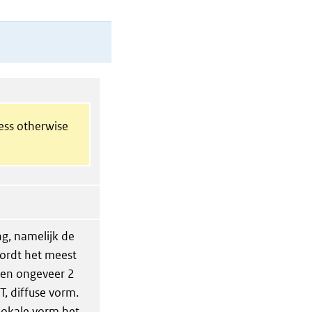
less otherwise
g, namelijk de
wordt het meest
jgen ongeveer 2
, diffuse vorm.
lokale vorm het