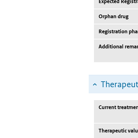
Expected Registr
Orphan drug
Registration pha
Additional rema
Therapeut
Current treatmen
Therapeutic val