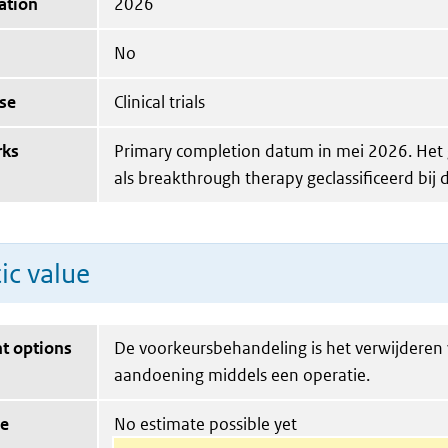
ation
2026
No
se
Clinical trials
rks
Primary completion datum in mei 2026. Het 
als breakthrough therapy geclassificeerd bij 
ic value
t options
De voorkeursbehandeling is het verwijderen
aandoening middels een operatie.
ue
No estimate possible yet