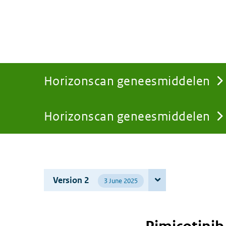
Horizonscan geneesmiddelen
Horizonscan geneesmiddelen
You
are
Version 2
3 June 2025
here: