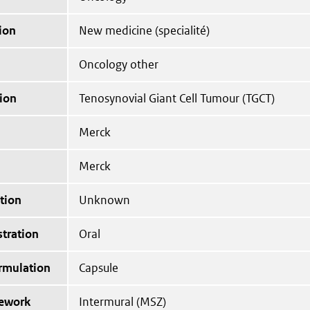
ion
New medicine (specialité)
Oncology other
ion
Tenosynovial Giant Cell Tumour (TGCT)
Merck
Merck
tion
Unknown
tration
Oral
ormulation
Capsule
mework
Intermural (MSZ)