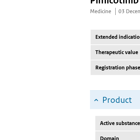
Pimicotinib
Medicine
03 Dece
Extended indicati
Therapeutic value
Registration phas
Product
Active substance
Domain