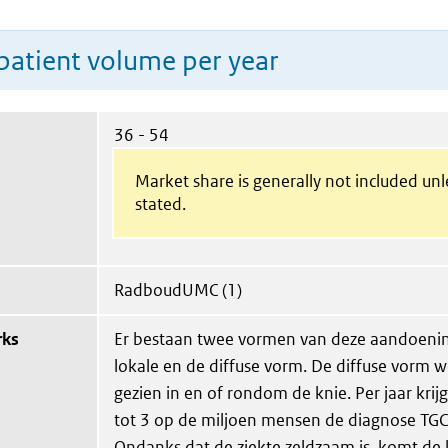
patient volume per year
36 - 54
Market share is generally not included un
stated.
RadboudUMC (1)
rks
Er bestaan twee vormen van deze aandoenin
lokale en de diffuse vorm. De diffuse vorm 
gezien in en of rondom de knie. Per jaar kri
tot 3 op de miljoen mensen de diagnose TGCT
Ondanks dat de ziekte zeldzaam is, komt de 