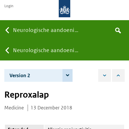
Login
Searc
Neurologische aandoeningen
Search
the
site
You
Neurologische aandoeningen
are
Version 2
12 June 2019
here:
Reproxalap
Medicine
13 December 2018