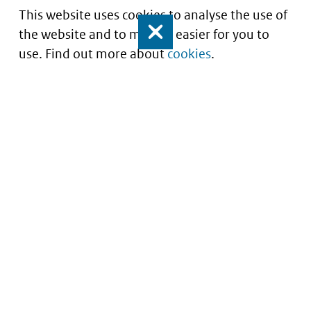
This website uses cookies to analyse the use of
the website and to make it easier for you to
Close
use. Find out more about
cookies
.
Understanding of expected market entry
of
innovative medicines
Service
About this site
Contact
Copyright
Processen
Privacy