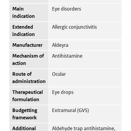
Main
Eye disorders
indication
Extended
Allergic conjunctivitis
indication
Manufacturer
Aldeyra
Mechanism of
Antihistamine
action
Route of
Ocular
administration
Therapeutical
Eye drops
formulation
Budgetting
Extramural (GVS)
framework
Additional
Aldehyde trap antihistamine,