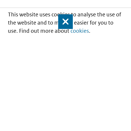
This website uses cookies to analyse the use of
the website and to make it easier for you to
Close
use. Find out more about
cookies
.
Understanding of expected market entry
of
innovative medicines
Service
About this site
Contact
Copyright