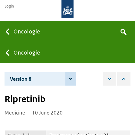
Login
Searc
Oncologie
Search
the
site
You
Oncologie
are
Version 8
3 June 2025
here:
Ripretinib
Medicine
10 June 2020