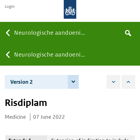
Login
Searc
Neurologische aandoeningen
Search
the
site
You
Neurologische aandoeningen
are
Version 2
7 December 2022
here:
Risdiplam
Medicine
07 June 2022