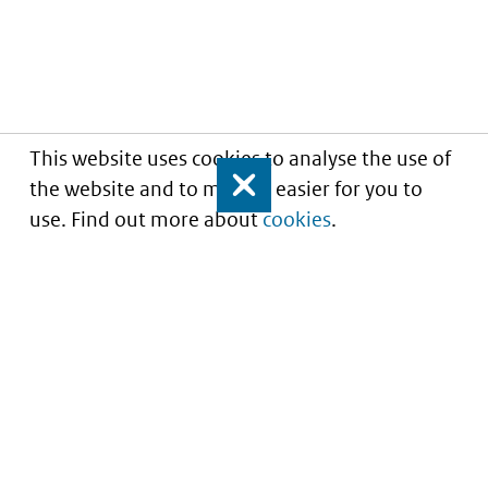
This website uses cookies to analyse the use of
the website and to make it easier for you to
Close
use. Find out more about
cookies
.
Understanding of expected market entry
of
innovative medicines