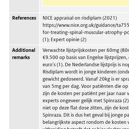
References
NICE appraisal on risdiplam (2021)
https://www.nice.org.uk/guidance/ta755
for-treating-spinal-muscular-atrophy
(1); Expert opinie (2)
Additional
Verwachte lijstprijskosten per 60mg (80m
remarks
€9.500 op basis van Engelse lijstprijze
euro's (1). De Nederlandse lijstprijs is n
Risdiplam wordt in jonge kinderen (ond
gewicht gedoseerd. Vanaf 20kg is er spr
van 5mg per dag. Voor patiënten die op d
zijn de kosten per patiënt per jaar naar
experts ongeveer gelijk met Spinraza (2)
niet op deze flat dose zitten, zijn de kos
Spinraza. Dit is dus het geval bij jonge p
belangrijkste aspect rondom de kosten v