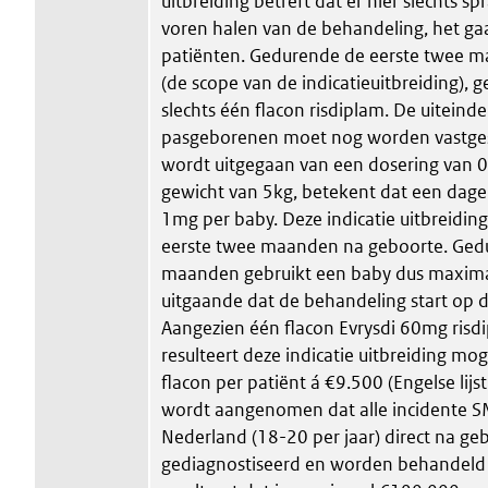
uitbreiding betreft dat er hier slechts sp
voren halen van de behandeling, het gaa
patiënten. Gedurende de eerste twee m
(de scope van de indicatieuitbreiding), g
slechts één flacon risdiplam. De uiteindel
pasgeborenen moet nog worden vastges
wordt uitgegaan van een dosering van 
gewicht van 5kg, betekent dat een dagel
1mg per baby. Deze indicatie uitbreiding
eerste twee maanden na geboorte. Ged
maanden gebruikt een baby dus maxim
uitgaande dat de behandeling start op 
Aangezien één flacon Evrysdi 60mg risd
resulteert deze indicatie uitbreiding mog
flacon per patiënt á €9.500 (Engelse lijs
wordt aangenomen dat alle incidente S
Nederland (18-20 per jaar) direct na g
gediagnostiseerd en worden behandeld 