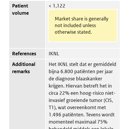
Patient
< 1,122
volume
Market share is generally
not included unless
otherwise stated.
References
IKNL
Additional
Het IKNL stelt dat er gemiddeld
remarks
bijna 6.800 patiënten per jaar
de diagnose blaaskanker
krijgen. Hiervan betreft het in
circa 22% een hoog-risico niet-
invasief groeiende tumor (CIS,
T1), wat overeenkomt met
1.496 patiënten. Tevens wordt
momenteel maximaal 75%
behandeld middels een lokale