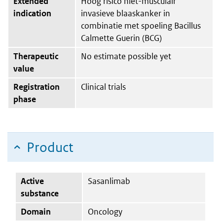
Extended
Hoog risico niet-musculair
indication
invasieve blaaskanker in
combinatie met spoeling Bacillus
Calmette Guerin (BCG)
Therapeutic
No estimate possible yet
value
Registration
Clinical trials
phase
Product
Active
Sasanlimab
substance
Domain
Oncology