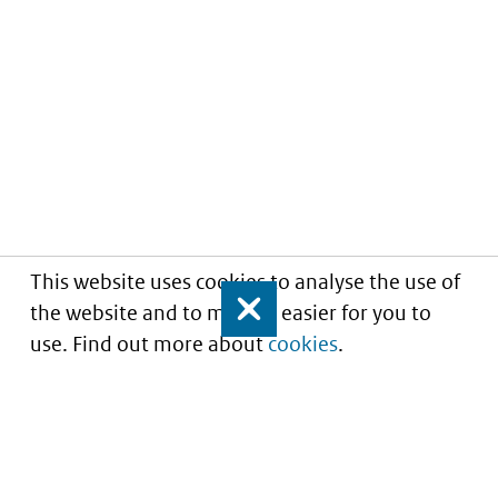
This website uses cookies to analyse the use of
the website and to make it easier for you to
Close
use. Find out more about
cookies
.