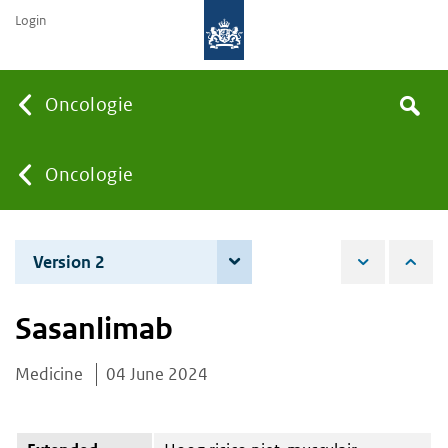
Login
Searc
Oncologie
Search
the
site
You
Oncologie
are
Version 2
3 December 2024
here:
Sasanlimab
Medicine
04 June 2024