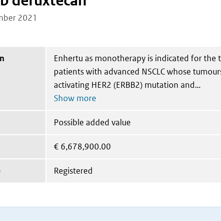
b deruxtecan
mber 2021
on
Enhertu as monotherapy is indicated for the 
patients with advanced NSCLC whose tumour
activating HER2 (ERBB2) mutation and
Possible added value
€
6,678,900.00
e
Registered