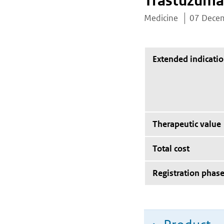
Trastuzuma
Medicine
07 Dece
Extended indicati
Therapeutic value
Total cost
Registration phas