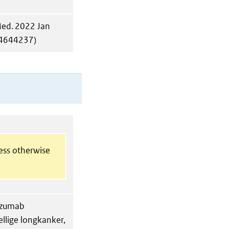
ed. 2022 Jan
04644237)
less otherwise
lizumab
ellige longkanker,