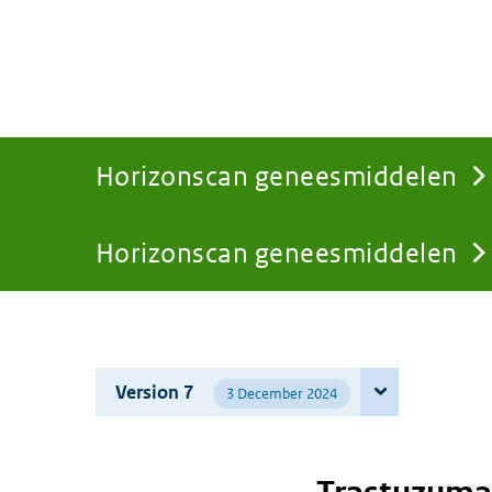
Horizonscan geneesmiddelen
Horizonscan geneesmiddelen
You
are
Version 7
3 December 2024
here: