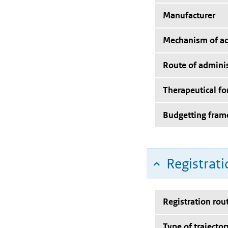
Manufacturer
Mechanism of ac
Route of adminis
Therapeutical f
Budgetting fra
Registrati
Registration rou
Type of trajector