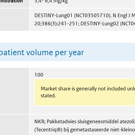
nistration
5,4- 6,4 mg/kg
DESTINY-Lung01 (NCT03505710). N Engl J M
20;386(3):241-251; DESTINY-Lung02 (NCT
patient volume per year
100
Market share is generally not included un
stated.
NKR; Pakketadvies sluisgeneesmiddel atezo
(Tecentriq®) bij gemetastaseerde niet-kleinc