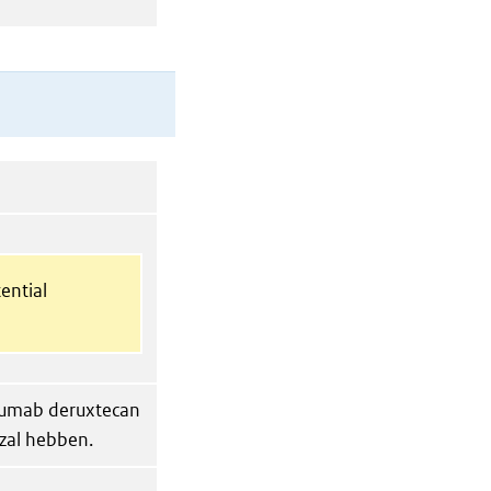
ential
uzumab deruxtecan
zal hebben.