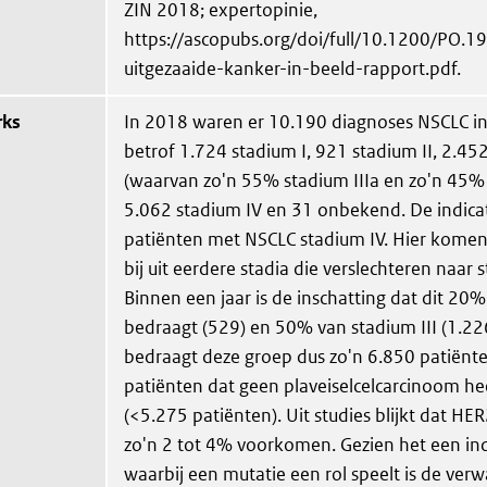
ZIN 2018; expertopinie,
https://ascopubs.org/doi/full/10.1200/PO.1
uitgezaaide-kanker-in-beeld-rapport.pdf.
rks
In 2018 waren er 10.190 diagnoses NSCLC in
betrof 1.724 stadium I, 921 stadium II, 2.452
(waarvan zo'n 55% stadium IIIa en zo'n 45% 
5.062 stadium IV en 31 onbekend. De indicat
patiënten met NSCLC stadium IV. Hier komen
bij uit eerdere stadia die verslechteren naar 
Binnen een jaar is de inschatting dat dit 20%
bedraagt (529) en 50% van stadium III (1.226
bedraagt deze groep dus zo'n 6.850 patiënte
patiënten dat geen plaveiselcelcarcinoom he
(<5.275 patiënten). Uit studies blijkt dat HER
zo'n 2 tot 4% voorkomen. Gezien het een ind
waarbij een mutatie een rol speelt is de ver