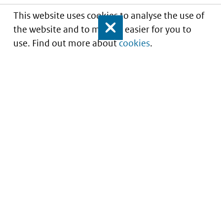
This website uses cookies to analyse the use of
the website and to make it easier for you to
Close
use. Find out more about
cookies
.
Understanding of expected market entry
of
innovative medicines
Service
About this site
Contact
Copyright
Processen
Privacy