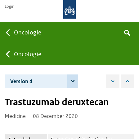
Login
Searc
Oncologie
Search
the
site
You
Oncologie
are
Version 4
7 June 2022
here:
Trastuzumab deruxtecan
Medicine
08 December 2020