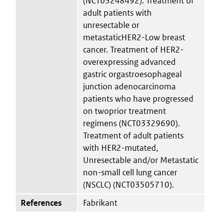
(NCT03248492). Treatment of
adult patients with
unresectable or
metastaticHER2-Low breast
cancer. Treatment of HER2-
overexpressing advanced
gastric orgastroesophageal
junction adenocarcinoma
patients who have progressed
on twoprior treatment
regimens (NCT03329690).
Treatment of adult patients
with HER2-mutated,
Unresectable and/or Metastatic
non-small cell lung cancer
(NSCLC) (NCT03505710).
References
Fabrikant