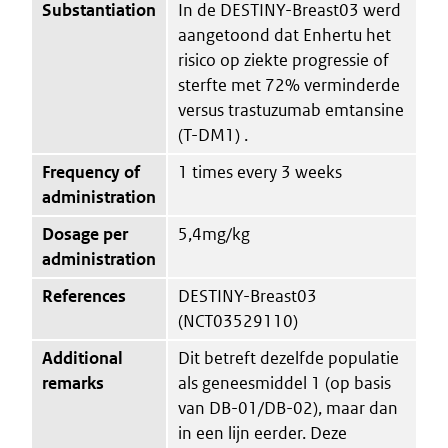
Substantiation
In de DESTINY-Breast03 werd
aangetoond dat Enhertu het
risico op ziekte progressie of
sterfte met 72% verminderde
versus trastuzumab emtansine
(T-DM1) .
Frequency of
1 times every 3 weeks
administration
Dosage per
5,4mg/kg
administration
References
DESTINY-Breast03
(NCT03529110)
Additional
Dit betreft dezelfde populatie
remarks
als geneesmiddel 1 (op basis
van DB-01/DB-02), maar dan
in een lijn eerder. Deze