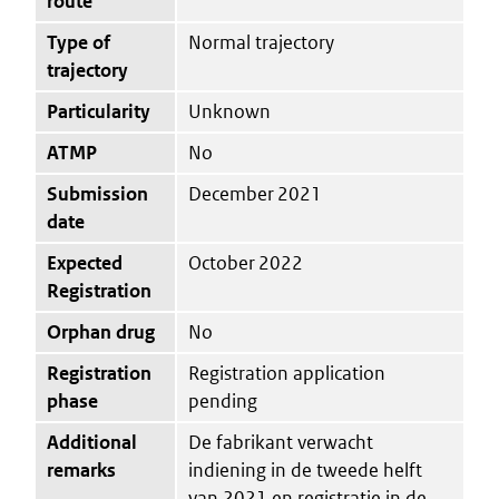
route
Type of
Normal trajectory
trajectory
Particularity
Unknown
ATMP
No
Submission
December 2021
date
Expected
October 2022
Registration
Orphan drug
No
Registration
Registration application
phase
pending
Additional
De fabrikant verwacht
remarks
indiening in de tweede helft
van 2021 en registratie in de