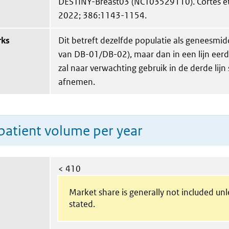
DESTINY-Breast03 (NCT03529110). Cortés et 
2022; 386:1143-1154.
rks
Dit betreft dezelfde populatie als geneesmid
van DB-01/DB-02), maar dan in een lijn eerde
zal naar verwachting gebruik in de derde lijn
afnemen.
patient volume per year
< 410
Market share is generally not included un
stated.