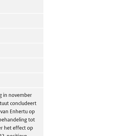
ng in november
ituut concludeert
t van Enhertu op
 behandeling tot
r het effect op