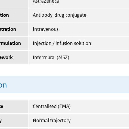
AstraZeneca
tion
Antibody-drug conjugate
tration
Intravenous
ormulation
Injection / infusion solution
mework
Intermural (MSZ)
on
te
Centralised (EMA)
y
Normal trajectory