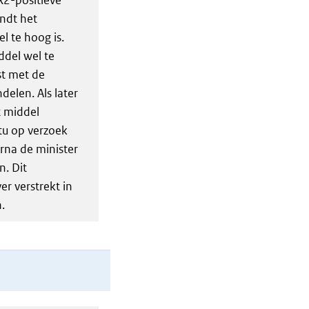
R2-positieve
ndt het
l te hoog is.
ddel wel te
st met de
delen. Als later
t middel
rtu op verzoek
rna de minister
n. Dit
er verstrekt in
.