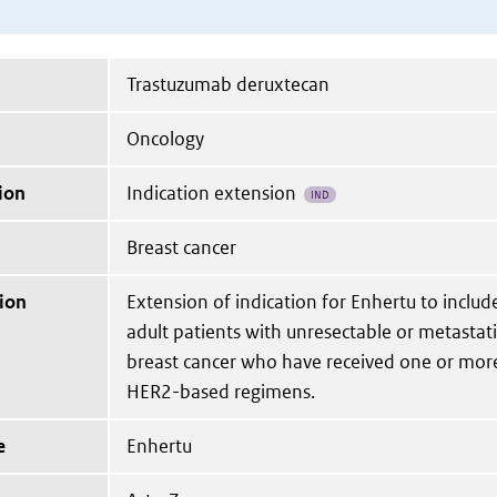
Trastuzumab deruxtecan
Oncology
ion
Indication extension
IND
Breast cancer
ion
Extension of indication for Enhertu to inclu
adult patients with unresectable or metastat
breast cancer who have received one or more
HER2-based regimens.
e
Enhertu