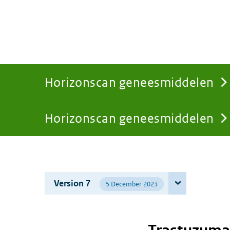
Horizonscan geneesmiddelen
Horizonscan geneesmiddelen
You
are
Version 7
5 December 2023
here: