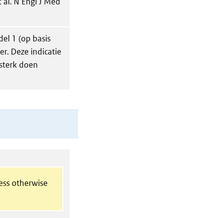
al. N Engl J Med
del 1 (op basis
r. Deze indicatie
 sterk doen
less otherwise