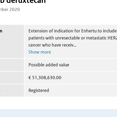
b deruxtecan
mber 2020
on
Extension of indication for Enhertu to includ
patients with unresectable or metastatic HER
cancer who have receiv
Possible added value
€
51,308,630.00
e
Registered