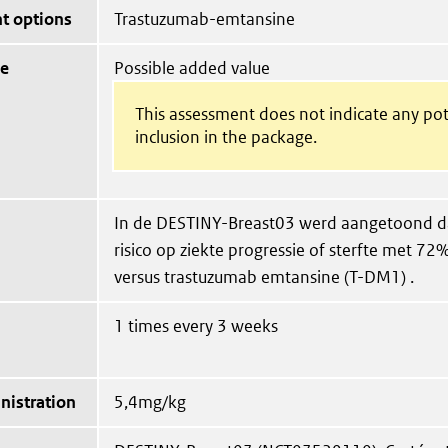
t options
Trastuzumab-emtansine
ue
Possible added value
This assessment does not indicate any pot
inclusion in the package.
In de DESTINY-Breast03 werd aangetoond d
risico op ziekte progressie of sterfte met 7
versus trastuzumab emtansine (T-DM1) .
1 times every 3 weeks
nistration
5,4mg/kg