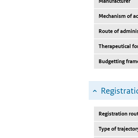
Manufacturer
Mechanism of ac
Route of adminis
Therapeutical f
Budgetting fra
Registrati
Registration rou
Type of trajector