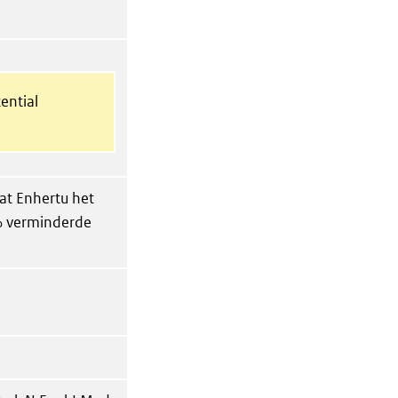
ential
at Enhertu het
2% verminderde