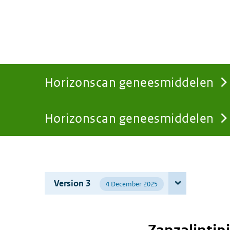
Horizonscan geneesmiddelen
Horizonscan geneesmiddelen
You
are
Version 3
4 December 2025
here: