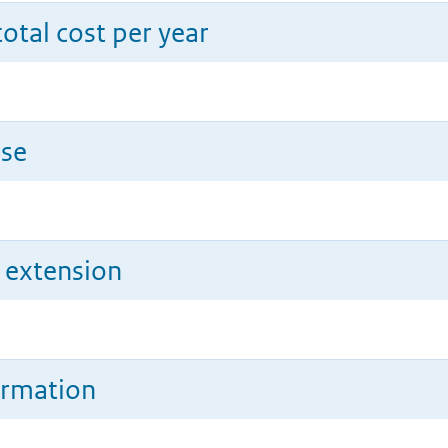
total cost per year
use
n extension
ormation