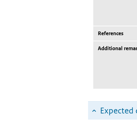
References
Additional rema
Expected c