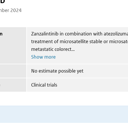
ib
mber 2024
on
Zanzalintinib in combination with atezolizuma
treatment of microsatellite stable or microsatel
metastatic colorect
No estimate possible yet
e
Clinical trials