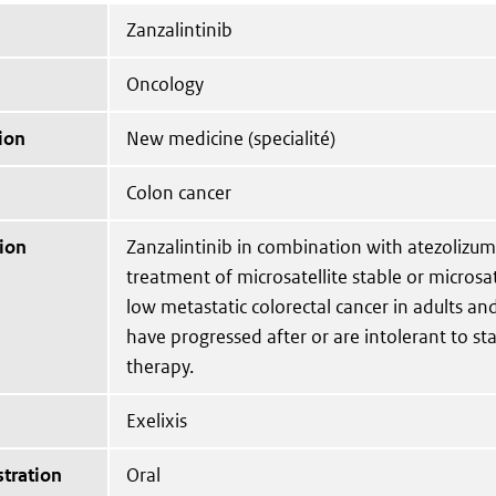
Zanzalintinib
Oncology
ion
New medicine (specialité)
Colon cancer
ion
Zanzalintinib in combination with atezolizuma
treatment of microsatellite stable or microsate
low metastatic colorectal cancer in adults an
have progressed after or are intolerant to s
therapy.
Exelixis
tration
Oral