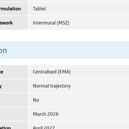
ormulation
Tablet
mework
Intermural (MSZ)
on
te
Centralised (EMA)
y
Normal trajectory
No
e
March 2026
ation
April 2027