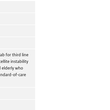
b for third line
llite instability
d elderly who
tandard-of-care