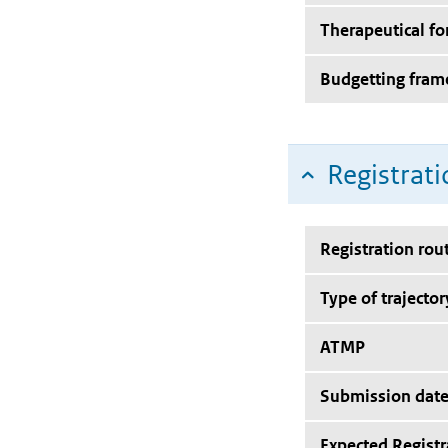
Therapeutical f
Budgetting fra
Registrati
Registration rou
Type of trajector
ATMP
Submission dat
Expected Registr