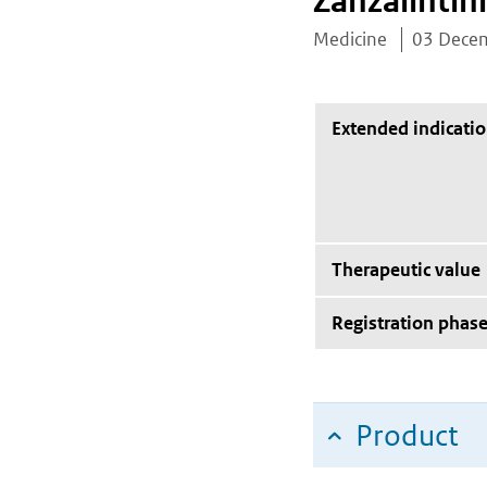
Zanzalintin
Medicine
03 Dece
Extended indicati
Therapeutic value
Registration phas
Product