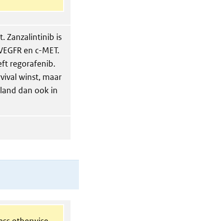
. Zanzalintinib is
 VEGFR en c-MET.
eft regorafenib.
vival winst, maar
land dan ook in
less otherwise