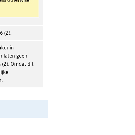
6 (2).
ker in
n laten geen
n (2). Omdat dit
ijke
n.