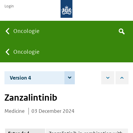
Login
Searc
Oncologie
Search
the
site
You
Oncologie
are
Version 4
4 June 2026
here:
Zanzalintinib
Medicine
03 December 2024