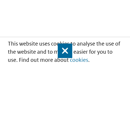
This website uses cookies to analyse the use of
the website and to make it easier for you to
Close
use. Find out more about
cookies
.
Understanding of expected market entry
of
innovative medicines