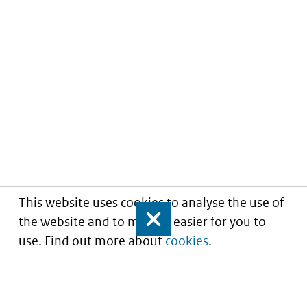
This website uses cookies to analyse the use of
the website and to make it easier for you to
Close
use. Find out more about
cookies
.