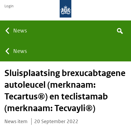
Login
Searc
News
Search
the
site
You
News
Sluisplaatsing brexucabtagene
are
autoleucel (merknaam:
here:
Tecartus®) en teclistamab
(merknaam: Tecvayli®)
News item
20 September 2022