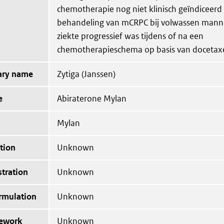
chemotherapie nog niet klinisch geïndiceerd i
behandeling van mCRPC bij volwassen manne
ziekte progressief was tijdens of na een
chemotherapieschema op basis van docetaxe
tary name
Zytiga (Janssen)
e
Abiraterone Mylan
Mylan
tion
Unknown
tration
Unknown
ormulation
Unknown
mework
Unknown