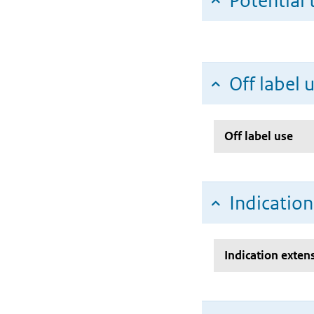
Potential 
Off label 
Off label use
Indicatio
Indication exten