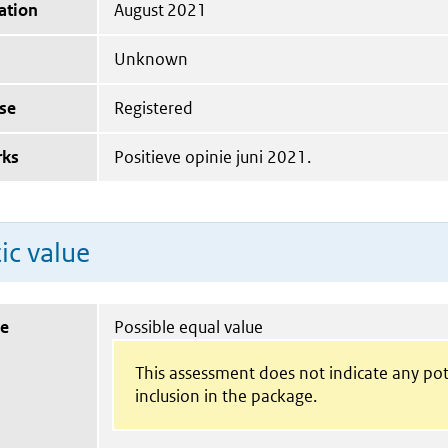
ation
August 2021
Unknown
se
Registered
rks
Positieve opinie juni 2021.
ic value
ue
Possible equal value
This assessment does not indicate any pot
inclusion in the package.