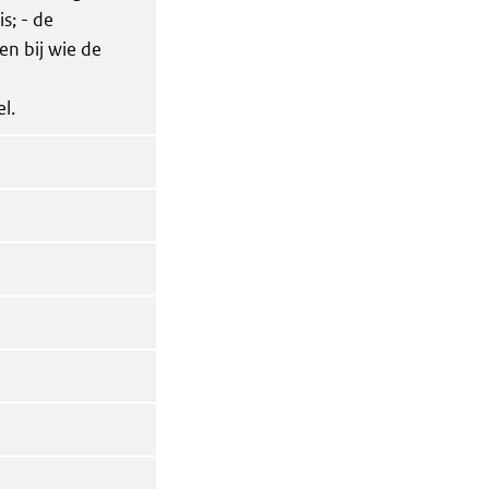
s; - de
n bij wie de
l.