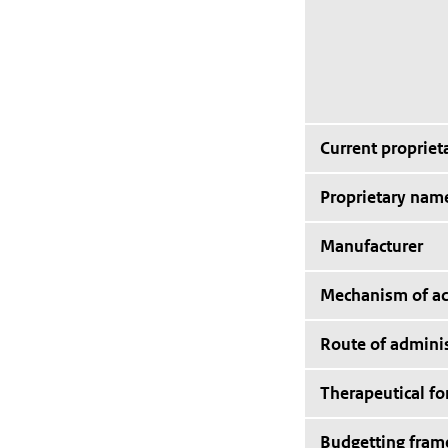
Current proprie
Proprietary nam
Manufacturer
Mechanism of ac
Route of adminis
Therapeutical f
Budgetting fra