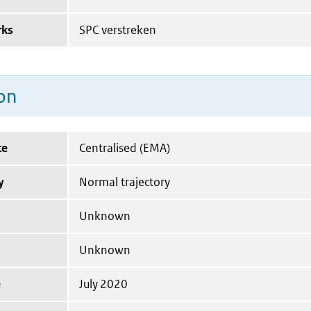
rks
SPC verstreken
on
te
Centralised (EMA)
y
Normal trajectory
Unknown
Unknown
e
July 2020