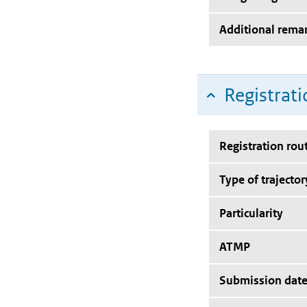
Additional rema
Registrati
Registration rou
Type of trajector
Particularity
ATMP
Submission dat