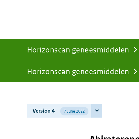
Horizonscan geneesmiddelen
Horizonscan geneesmiddelen
You
are
Version 4
7 June 2022
here: