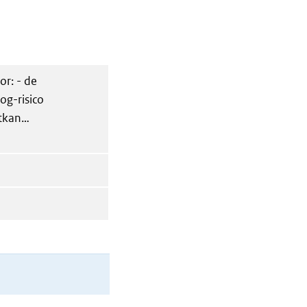
or: - de
og-risico
tkan