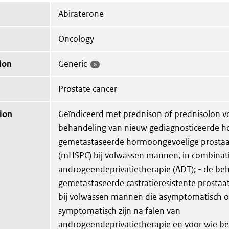
Abiraterone
Oncology
ion
Generic
G
Prostate cancer
ion
Geïndiceerd met prednison of prednisolon vo
behandeling van nieuw gediagnosticeerde ho
gemetastaseerde hormoongevoelige prosta
(mHSPC) bij volwassen mannen, in combinat
androgeendeprivatietherapie (ADT); - de be
gemetastaseerde castratieresistente prosta
bij volwassen mannen die asymptomatisch of
symptomatisch zijn na falen van
androgeendeprivatietherapie en voor wie b