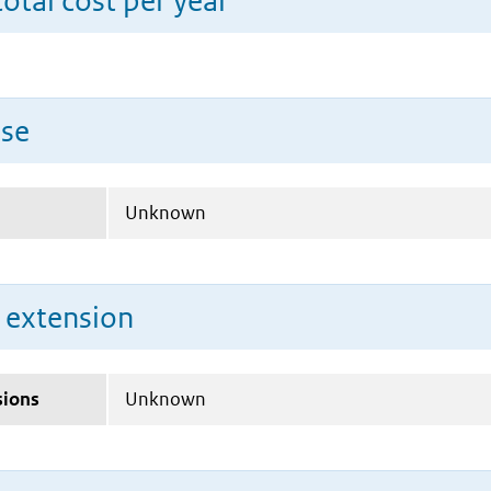
total cost per year
use
Unknown
n extension
sions
Unknown