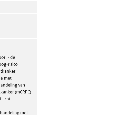
or: - de
og-risico
atkanker
ie met
handeling van
atkanker (mCRPC)
 licht
ehandeling met