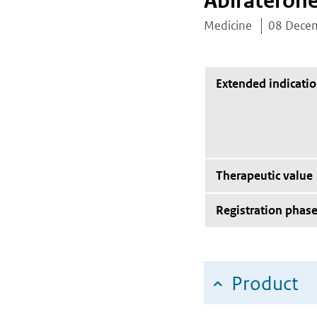
Abirateron
Medicine
08 Dece
Extended indicati
Therapeutic value
Registration phas
Product