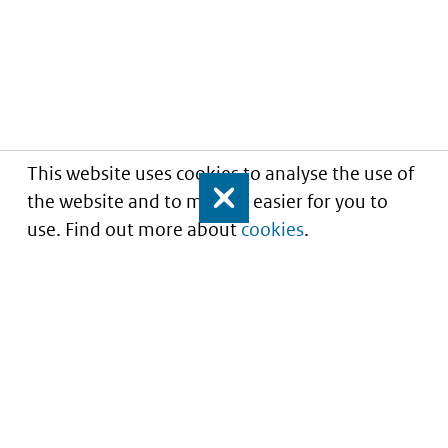
This website uses cookies to analyse the use of
the website and to make it easier for you to
Close
use. Find out more about
cookies
.
Understanding of expected market entry
of