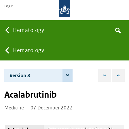
Login
Searc
Hematology
Search
the
site
You
Hematology
are
Version 8
4 June 2026
here:
Acalabrutinib
Medicine
07 December 2022