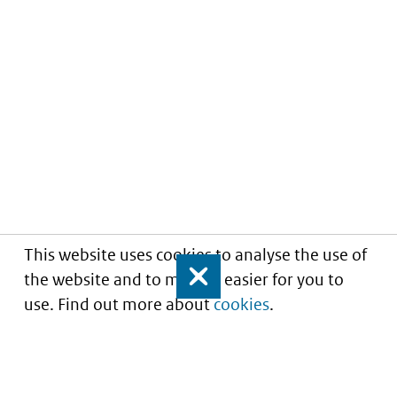
This website uses cookies to analyse the use of
the website and to make it easier for you to
Close
use. Find out more about
cookies
.