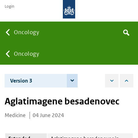
Login
Searc
Oncology
Search
the
site
You
Oncology
are
Version 3
4 June 2026
here:
Aglatimagene besadenovec
Medicine
04 June 2024