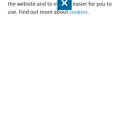
the website and to make it easier for you to
Close
use. Find out more about
cookies
.
Understanding of expected market entry
of
innovative medicines
Service
About this site
Contact
Copyright
Processen
Privacy
Nieuwsbrief
Cookies
Nieuwsbrievenarchief
Toegankelijkheid