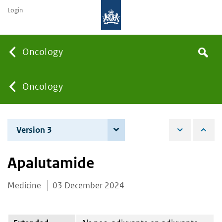
Login
Searc
Oncology
Search
the
site
You
Oncology
are
Version 3
4 June 2026
here:
Apalutamide
Medicine
03 December 2024