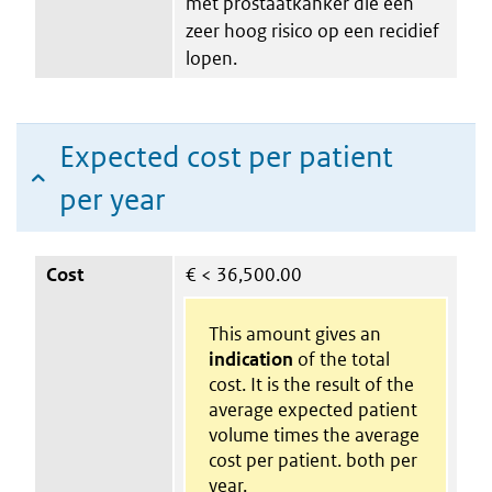
met prostaatkanker die een
zeer hoog risico op een recidief
lopen.
Expected cost per patient
per year
Cost
€
< 36,500.00
This amount gives an
indication
of the total
cost. It is the result of the
average expected patient
volume times the average
cost per patient. both per
year.