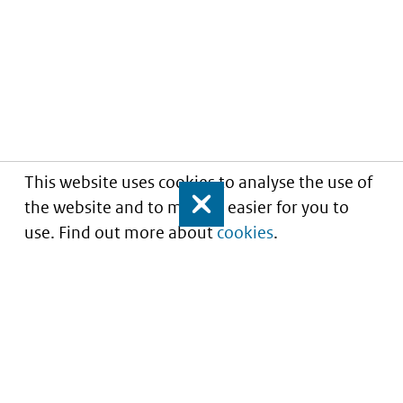
This website uses cookies to analyse the use of
the website and to make it easier for you to
Close
use. Find out more about
cookies
.