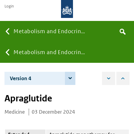
Login
Searc
Metabolism and Endocrinology
Search
the
site
You
Metabolism and Endocrinology
are
Version 4
4 June 2026
here:
Apraglutide
Medicine
03 December 2024