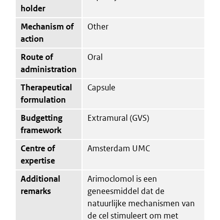
holder
Mechanism of
Other
action
Route of
Oral
administration
Therapeutical
Capsule
formulation
Budgetting
Extramural (GVS)
framework
Centre of
Amsterdam UMC
expertise
Additional
Arimoclomol is een
remarks
geneesmiddel dat de
natuurlijke mechanismen van
de cel stimuleert om met