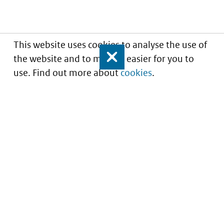
This website uses cookies to analyse the use of
the website and to make it easier for you to
Close
use. Find out more about
cookies
.
Understanding of expected market entry
of
innovative medicines
Service
About this site