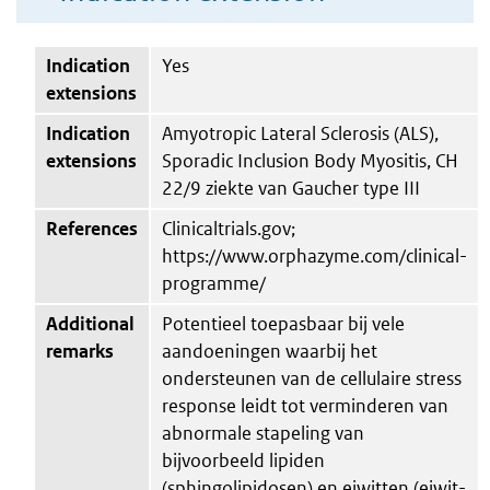
Indication
Yes
extensions
Indication
Amyotropic Lateral Sclerosis (ALS),
extensions
Sporadic Inclusion Body Myositis, CH
22/9 ziekte van Gaucher type III
References
Clinicaltrials.gov;
https://www.orphazyme.com/clinical-
programme/
Additional
Potentieel toepasbaar bij vele
remarks
aandoeningen waarbij het
ondersteunen van de cellulaire stress
response leidt tot verminderen van
abnormale stapeling van
bijvoorbeeld lipiden
(sphingolipidosen) en eiwitten (eiwit-