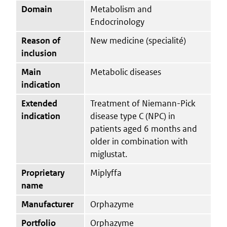
Domain
Metabolism and
Endocrinology
Reason of
New medicine (specialité)
inclusion
Main
Metabolic diseases
indication
Extended
Treatment of Niemann-Pick
indication
disease type C (NPC) in
patients aged 6 months and
older in combination with
miglustat.
Proprietary
Miplyffa
name
Manufacturer
Orphazyme
Portfolio
Orphazyme