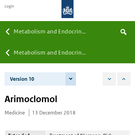
Login
Searc
Metabolism and Endocrinology
Search
the
site
You
Metabolism and Endocrinology
are
Version 10
4 June 2026
here:
Arimoclomol
Medicine
13 December 2018