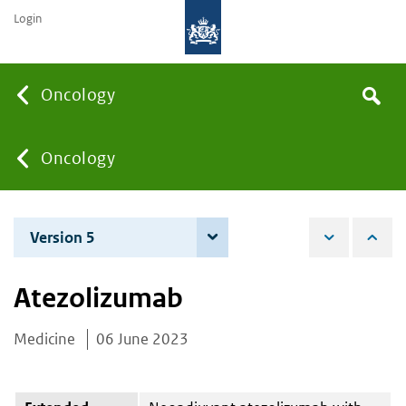
Login
Searc
Oncology
Search
the
site
You
Oncology
are
Version 5
4 June 2026
here:
Atezolizumab
Medicine
06 June 2023