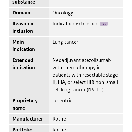
substance
Domain
Oncology
Reason of
Indication extension
IND
inclusion
Main
Lung cancer
indication
Extended
Neoadjuvant atezolizumab
indication
with chemotherapy in
patients with resectable stage
II, IIIA, or select IIIB non-small
cell lung cancer (NSCLC).
Proprietary
Tecentriq
name
Manufacturer
Roche
Portfolio
Roche