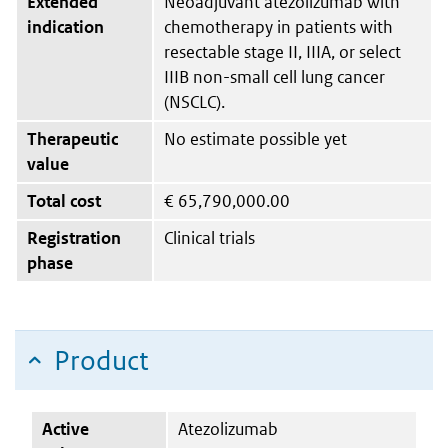
Extended
Neoadjuvant atezolizumab with
indication
chemotherapy in patients with
resectable stage II, IIIA, or select
IIIB non-small cell lung cancer
(NSCLC).
Therapeutic
No estimate possible yet
value
Total cost
€
65,790,000.00
Registration
Clinical trials
phase
Product
Active
Atezolizumab