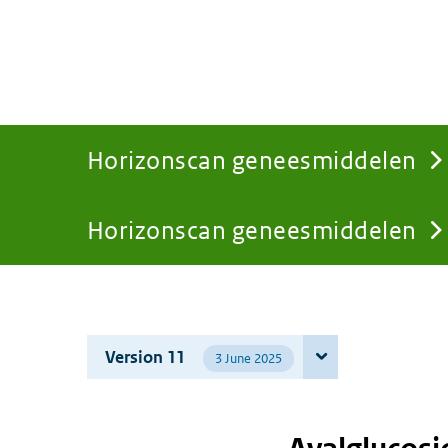
Horizonscan geneesmiddelen
Horizonscan geneesmiddelen
You
are
Version 11
3 June 2025
here: