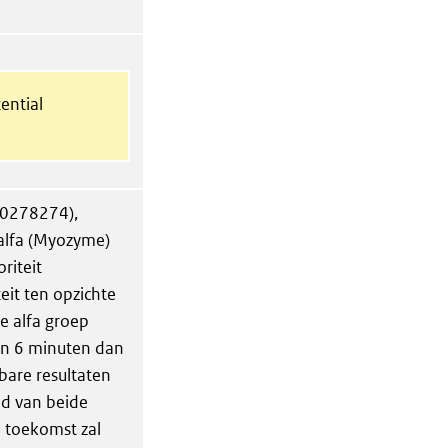
ential
CT0278274),
 alfa (Myozyme)
riteit
eit ten opzichte
e alfa groep
in 6 minuten dan
bare resultaten
id van beide
 toekomst zal