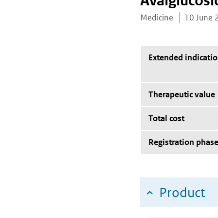
Avalglucosi
Medicine
10 June 
Extended indicati
Therapeutic value
Total cost
Registration phas
Product