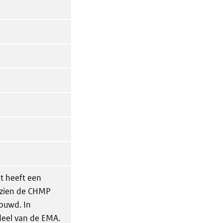
t heeft een
ezien de CHMP
houwd. In
deel van de EMA.