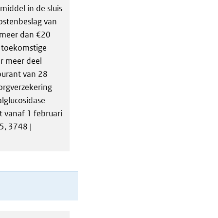
iddel in de sluis
ostenbeslag van
 meer dan €20
e toekomstige
er meer deel
ourant van 28
zorgverzekering
lglucosidase
 vanaf 1 februari
5, 3748 |