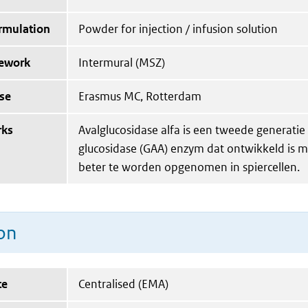
ormulation
Powder for injection / infusion solution
mework
Intermural (MSZ)
ise
Erasmus MC, Rotterdam
rks
Avalglucosidase alfa is een tweede generatie
glucosidase (GAA) enzym dat ontwikkeld is 
beter te worden opgenomen in spiercellen.
on
te
Centralised (EMA)