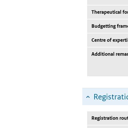
Therapeutical f
Budgetting fra
Centre of expert
Additional rema
Registrati
Registration rou