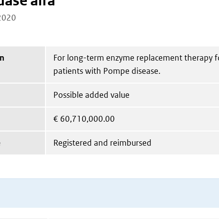
dase alfa
2020
on
For long-term enzyme replacement therapy f
patients with Pompe disease.
Possible added value
€
60,710,000.00
e
Registered and reimbursed