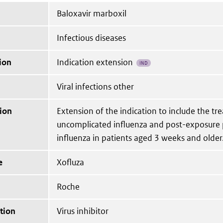
Baloxavir marboxil
Infectious diseases
ion
Indication extension
IND
Viral infections other
ion
Extension of the indication to include the tr
uncomplicated influenza and post-exposure 
influenza in patients aged 3 weeks and older
e
Xofluza
Roche
tion
Virus inhibitor