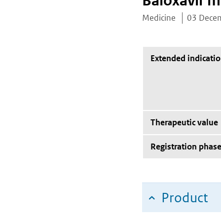
Baloxavir m
Medicine
03 Dece
Extended indicati
Therapeutic value
Registration phas
Product