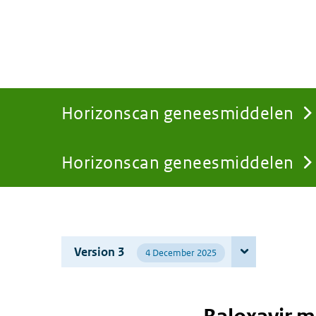
Horizonscan geneesmiddelen
Horizonscan geneesmiddelen
You
are
Version 3
4 December 2025
here: