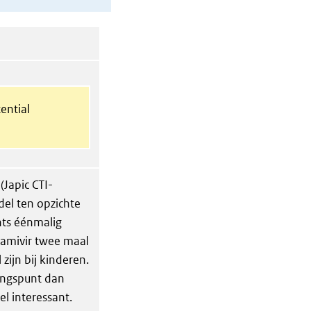
ential
(Japic CTI-
del ten opzichte
hts éénmalig
tamivir twee maal
zijn bij kinderen.
ingspunt dan
l interessant.