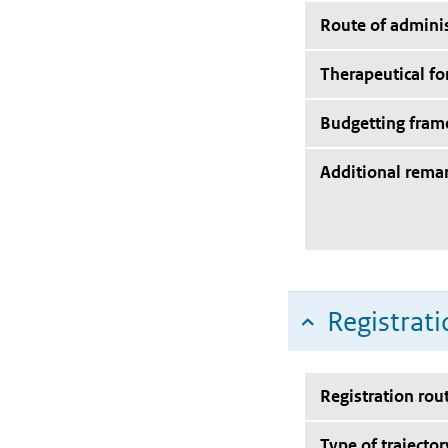
Route of adminis
Therapeutical f
Budgetting fra
Additional rema
Registrati
Registration rou
Type of trajector