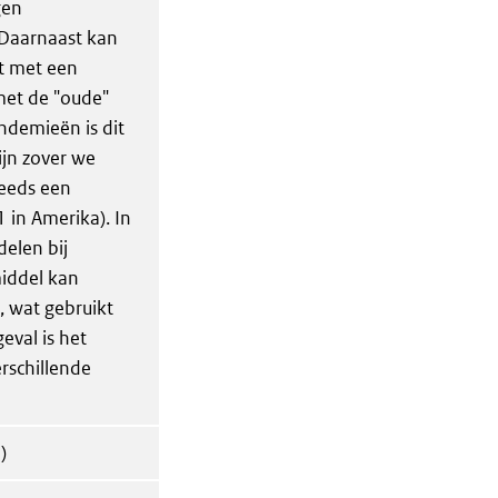
gen
 Daarnaast kan
t met een
met de "oude"
ndemieën is dit
ijn zover we
teeds een
 in Amerika). In
elen bij
middel kan
, wat gebruikt
eval is het
rschillende
)