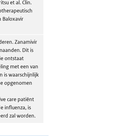
u et al. Clin.
cotherapeutisch
 Baloxavir
nderen. Zanamivir
maanden. Dit is
ie ontstaat
eling met een van
is waarschijnlijk
 die opgenomen
ve care patiënt
 influenza, is
eerd zal worden.