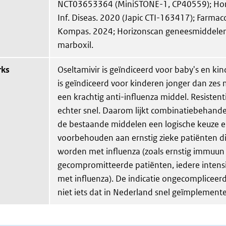
NCT03653364 (MiniSTONE-1, CP40559); Horits
Inf. Diseas. 2020 (Japic CTI-163417); Farma
Kompas. 2024; Horizonscan geneesmiddelen
marboxil.
rks
Oseltamivir is geïndiceerd voor baby's en ki
is geïndiceerd voor kinderen jonger dan zes 
een krachtig anti-influenza middel. Resistent
echter snel. Daarom lijkt combinatiebehand
de bestaande middelen een logische keuze en 
voorbehouden aan ernstig zieke patiënten
worden met influenza (zoals ernstig immuun
gecompromitteerde patiënten, iedere intensi
met influenza). De indicatie ongecompliceerde
niet iets dat in Nederland snel geïmplement