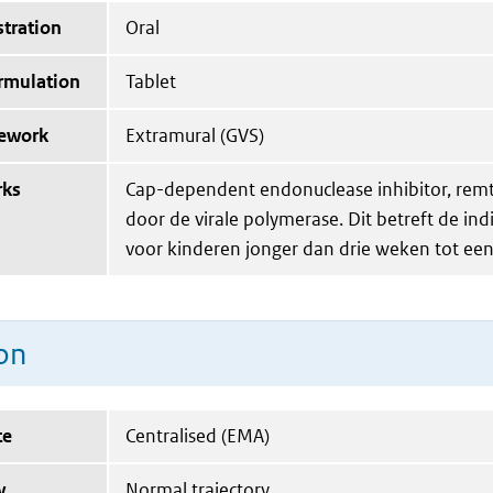
tration
Oral
ormulation
Tablet
mework
Extramural (GVS)
rks
Cap-dependent endonuclease inhibitor, remt 
door de virale polymerase. Dit betreft de ind
voor kinderen jonger dan drie weken tot een
on
te
Centralised (EMA)
y
Normal trajectory