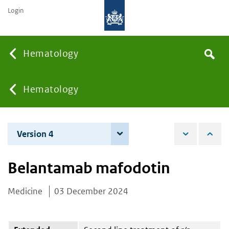
Login
Searc
Hematology
Search
the
site
You
Hematology
are
Version 4
4 June 2026
here:
Belantamab mafodotin
Medicine
03 December 2024