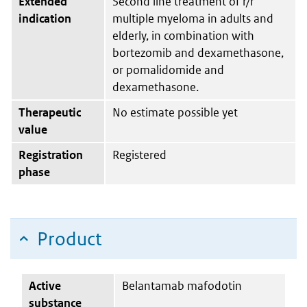
Extended
Second line treatment of r/r
indication
multiple myeloma in adults and
elderly, in combination with
bortezomib and dexamethasone,
or pomalidomide and
dexamethasone.
Therapeutic
No estimate possible yet
value
Registration
Registered
phase
Product
Active
Belantamab mafodotin
substance