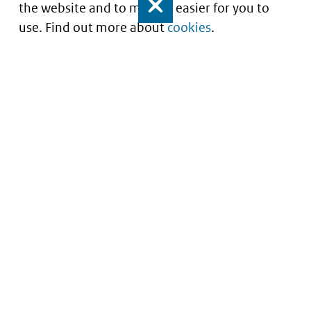
the website and to make it easier for you to
Close
use. Find out more about
cookies
.
Understanding of expected market entry
of
innovative medicines
Service
About this site
Contact
Copyright
Processen
Privacy
Nieuwsbrief
Cookies
Nieuwsbrievenarchief
Toegankelijkheid