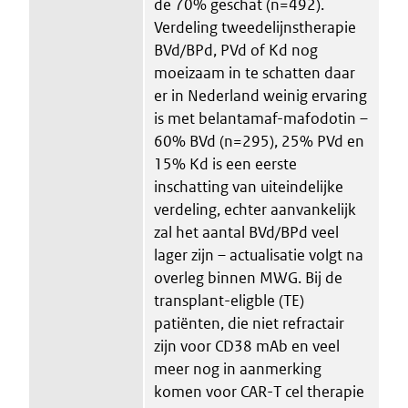
de 70% geschat (n=492).
Verdeling tweedelijnstherapie
BVd/BPd, PVd of Kd nog
moeizaam in te schatten daar
er in Nederland weinig ervaring
is met belantamaf-mafodotin –
60% BVd (n=295), 25% PVd en
15% Kd is een eerste
inschatting van uiteindelijke
verdeling, echter aanvankelijk
zal het aantal BVd/BPd veel
lager zijn – actualisatie volgt na
overleg binnen MWG. Bij de
transplant-eligble (TE)
patiënten, die niet refractair
zijn voor CD38 mAb en veel
meer nog in aanmerking
komen voor CAR-T cel therapie