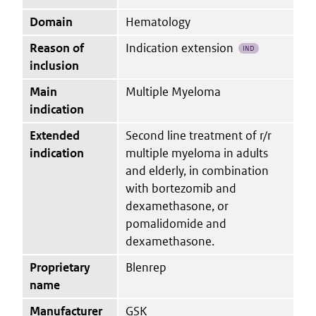
Domain
Hematology
Reason of
Indication extension
IND
inclusion
Main
Multiple Myeloma
indication
Extended
Second line treatment of r/r
indication
multiple myeloma in adults
and elderly, in combination
with bortezomib and
dexamethasone, or
pomalidomide and
dexamethasone.
Proprietary
Blenrep
name
Manufacturer
GSK