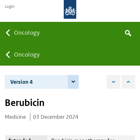
Login
Searc
Oncology
Search
the
site
You
Oncology
are
Version 4
4 June 2026
here:
Berubicin
Medicine
03 December 2024