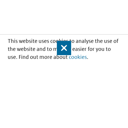
This website uses cookies to analyse the use of
the website and to make it easier for you to
Close
use. Find out more about
cookies
.
Understanding of expected market entry
of
innovative medicines