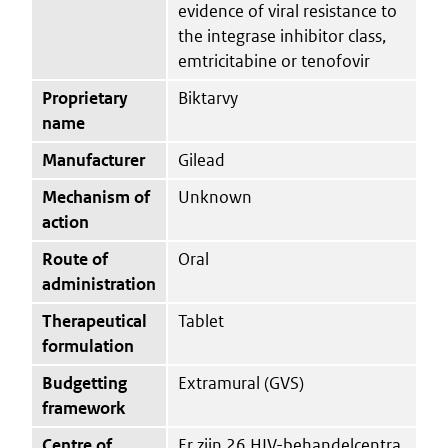
evidence of viral resistance to
the integrase inhibitor class,
emtricitabine or tenofovir
Proprietary
Biktarvy
name
Manufacturer
Gilead
Mechanism of
Unknown
action
Route of
Oral
administration
Therapeutical
Tablet
formulation
Budgetting
Extramural (GVS)
framework
Centre of
Er zijn 26 HIV-behandelcentra