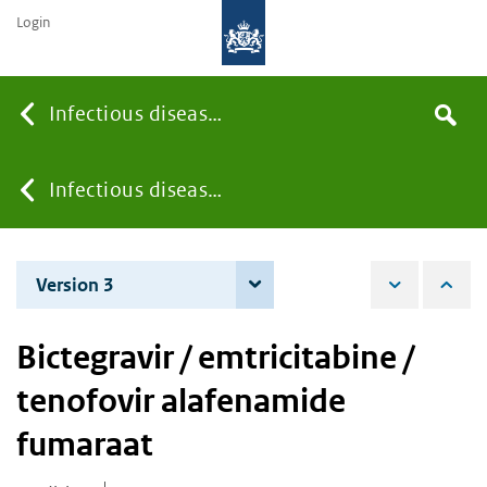
Login
Searc
Infectious diseases
Search
the
site
You
Infectious diseases
are
Version 3
13 December 2018
here:
Bictegravir / emtricitabine /
tenofovir alafenamide
fumaraat