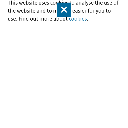
This website uses cookies to analyse the use of
the website and to make it easier for you to
Close
use. Find out more about
cookies
.
Understanding of expected market entry
of
innovative medicines
Service
About this site
Contact
Copyright
Processen
Privacy
Nieuwsbrief
Cookies