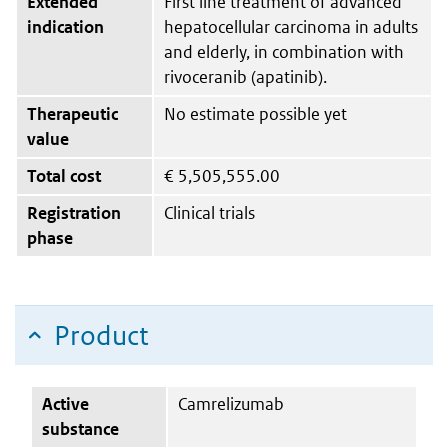
Extended
First line treatment of advanced
indication
hepatocellular carcinoma in adults
and elderly, in combination with
rivoceranib (apatinib).
Therapeutic
No estimate possible yet
value
Total cost
€
5,505,555.00
Registration
Clinical trials
phase
Product
Active
Camrelizumab
substance