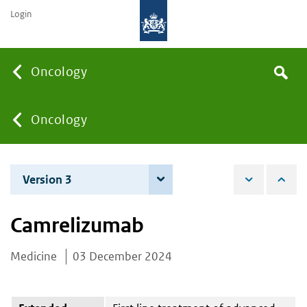
Login
Searc
Oncology
Search
the
site
You
Oncology
are
Version 3
4 December 2025
here:
Camrelizumab
Medicine
03 December 2024