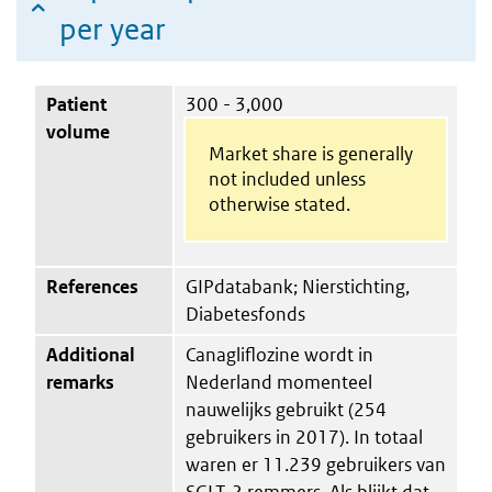
per year
Patient
300 - 3,000
volume
Market share is generally
not included unless
otherwise stated.
References
GIPdatabank; Nierstichting,
Diabetesfonds
Additional
Canagliflozine wordt in
remarks
Nederland momenteel
nauwelijks gebruikt (254
gebruikers in 2017). In totaal
waren er 11.239 gebruikers van
SGLT-2 remmers. Als blijkt dat