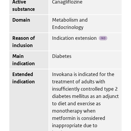
Active
Canagliflozine
substance
Domain
Metabolism and
Endocrinology
Reason of
Indication extension
IND
inclusion
Main
Diabetes
indication
Extended
Invokana is indicated for the
indication
treatment of adults with
insufficiently controlled type 2
diabetes mellitus as an adjunct
to diet and exercise as
monotherapy when
metformin is considered
inappropriate due to