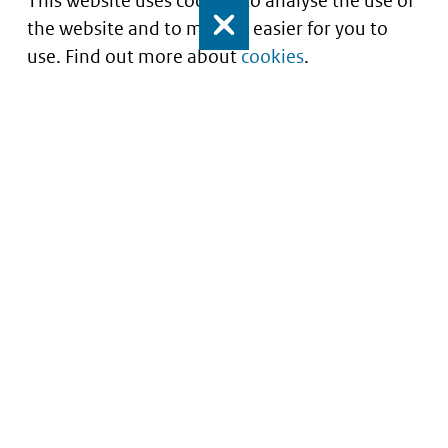
This website uses cookies to analyse the use of
the website and to make it easier for you to
Close
use. Find out more about
cookies
.
Understanding of expected market entry
of
innovative medicines
Service
About this site
Contact
Copyright
Processen
Privacy
Nieuwsbrief
Cookies