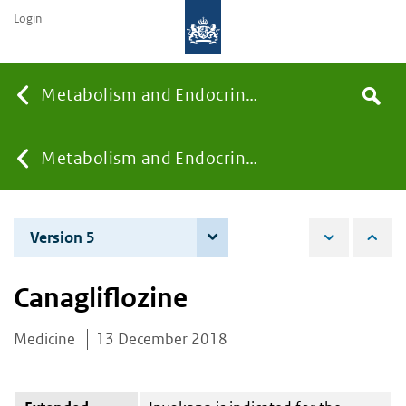
Login
Searc
Metabolism and Endocrinology
Search
the
site
You
Metabolism and Endocrinology
are
Version 5
8 December 2020
here:
Canagliflozine
Medicine
13 December 2018