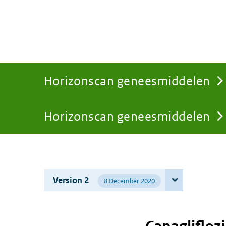
Horizonscan geneesmiddelen
Horizonscan geneesmiddelen
You
are
Version 2
8 December 2020
here: