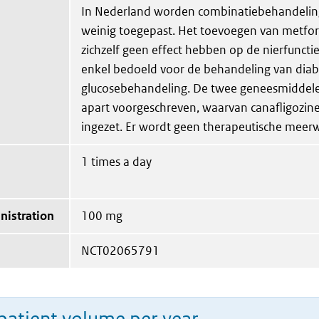
In Nederland worden combinatiebehandeling
weinig toegepast. Het toevoegen van metfor
zichzelf geen effect hebben op de nierfuncti
enkel bedoeld voor de behandeling van diab
glucosebehandeling. De twee geneesmiddel
apart voorgeschreven, waarvan canafligozine
ingezet. Er wordt geen therapeutische meer
1 times a day
nistration
100 mg
NCT02065791
patient volume per year