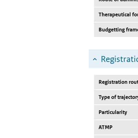
Therapeutical f
Budgetting fra
Registrati
Registration rou
Type of trajector
Particularity
ATMP