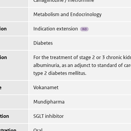
Canagliflozine / metformine
Metabolism and Endocrinology
ion
Indication extension
IND
Diabetes
ion
For the treatment of stage 2 or 3 chronic ki
albuminuria, as an adjunct to standard of care
type 2 diabetes mellitus.
e
Vokanamet
Mundipharma
tion
SGLT inhibitor
tration
Oral