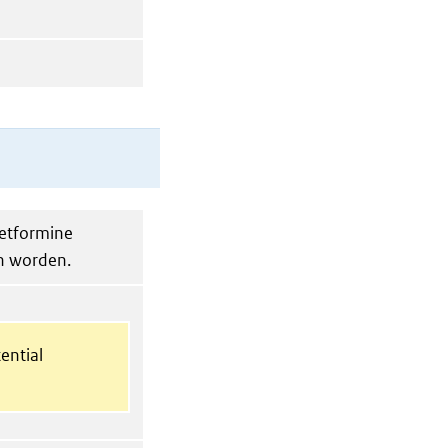
metformine
n worden.
ential