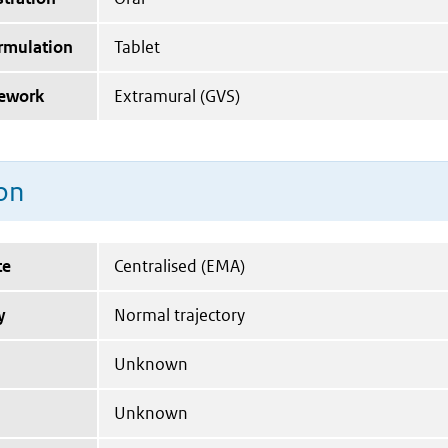
ormulation
Tablet
mework
Extramural (GVS)
on
te
Centralised (EMA)
y
Normal trajectory
Unknown
Unknown