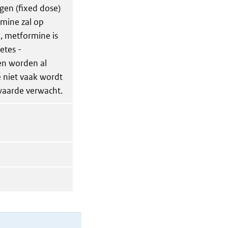
en (fixed dose)
mine zal op
e, metformine is
etes -
en worden al
 niet vaak wordt
waarde verwacht.