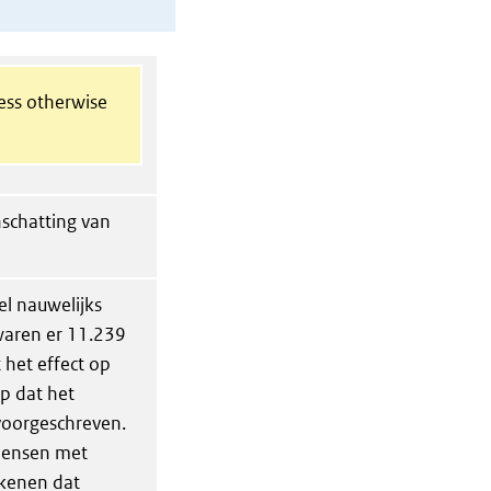
less otherwise
nschatting van
l nauwelijks
 waren er 11.239
 het effect op
p dat het
voorgeschreven.
 mensen met
ekenen dat