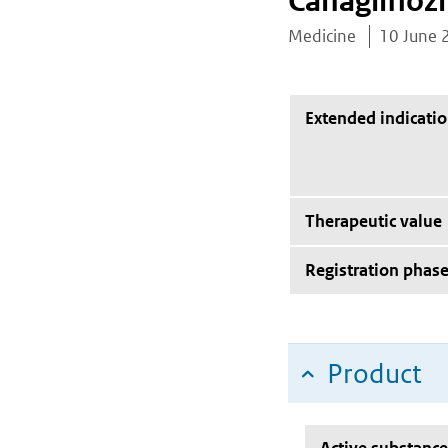
Canaglifloz
Medicine
10 June 
Extended indicati
Therapeutic value
Registration phas
Product