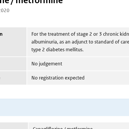
ine / metformine
2020
on
For the treatment of stage 2 or 3 chronic kid
albuminuria, as an adjunct to standard of care
type 2 diabetes mellitus.
No judgement
e
No registration expected