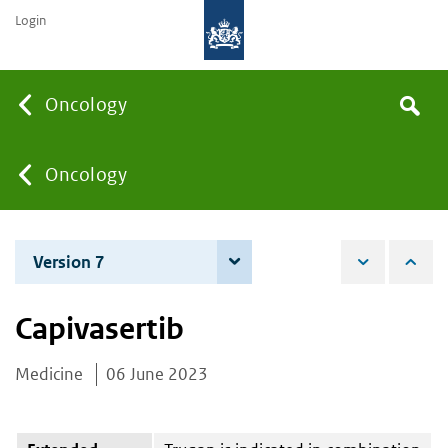
Login
Searc
Oncology
Search
the
site
You
Oncology
are
Version 7
4 June 2026
here:
Capivasertib
Medicine
06 June 2023