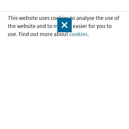
This website uses cookies to analyse the use of
the website and to make it easier for you to
Close
use. Find out more about
cookies
.
Understanding of expected market entry
of
innovative medicines
Service
About this site
Contact
Copyright