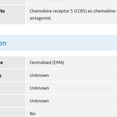
rks
Chemokine receptor 5 (CCR5) en chemokine r
antagonist.
on
te
Centralised (EMA)
y
Unknown
Unknown
Unknown
No