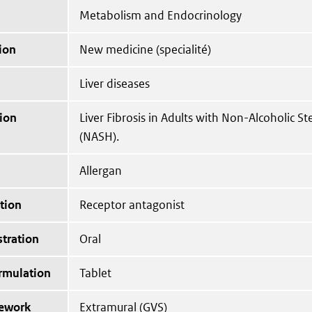
Metabolism and Endocrinology
ion
New medicine (specialité)
Liver diseases
ion
Liver Fibrosis in Adults with Non-Alcoholic St
(NASH).
Allergan
tion
Receptor antagonist
tration
Oral
ormulation
Tablet
mework
Extramural (GVS)