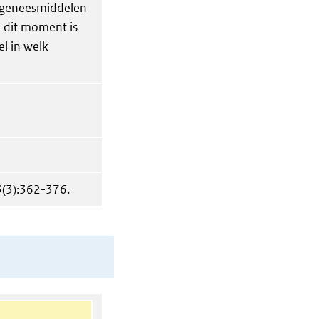
 geneesmiddelen
 dit moment is
el in welk
3(3):362-376.