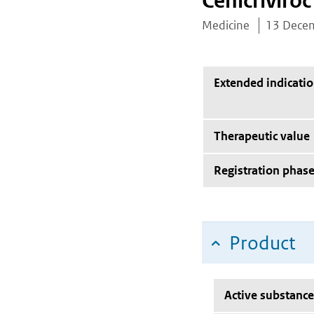
Cenicriviroc
Medicine
13 Dece
Extended indicati
Therapeutic value
Registration phas
Product
Active substance