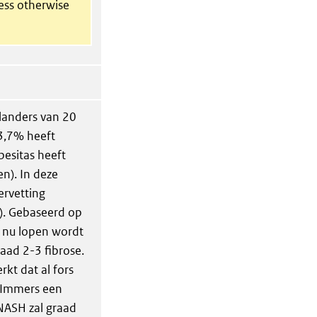
less otherwise
landers van 20
13,7% heeft
besitas heeft
n). In deze
ervetting
. Gebaseerd op
ie nu lopen wordt
raad 2-3 fibrose.
rkt dat al fors
. Immers een
NASH zal graad