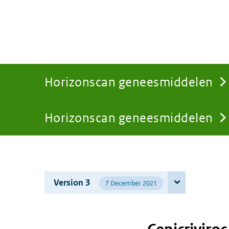
Horizonscan geneesmiddelen
Horizonscan geneesmiddelen
You
are
Version 3
7 December 2021
here: