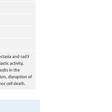
iectasia and rad3
stic activity,
ults in the
on, disruption of
or cell death.