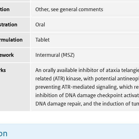
tion
Other, see general comments
tration
Oral
ormulation
Tablet
mework
Intermural (MSZ)
rks
An orally available inhibitor of ataxia telang
related (ATR) kinase, with potential antineopla
preventing ATR-mediated signaling, which res
inhibition of DNA damage checkpoint activati
DNA damage repair, and the induction of tum
on