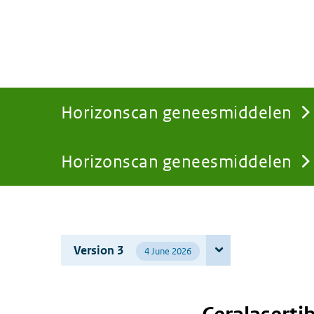
Horizonscan geneesmiddelen
Horizonscan geneesmiddelen
You
are
Version 3
4 June 2026
here: