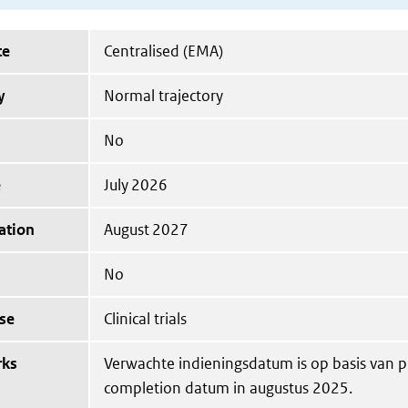
te
Centralised (EMA)
y
Normal trajectory
No
e
July 2026
ation
August 2027
No
se
Clinical trials
rks
Verwachte indieningsdatum is op basis van 
completion datum in augustus 2025.