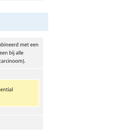
mbineerd met een
en bij alle
ocarcinoom).
ential