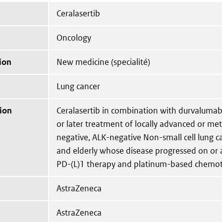
Ceralasertib
Oncology
ion
New medicine (specialité)
Lung cancer
ion
Ceralasertib in combination with durvalumab
or later treatment of locally advanced or me
negative, ALK-negative Non-small cell lung ca
and elderly whose disease progressed on or a
PD-(L)1 therapy and platinum-based chemot
AstraZeneca
AstraZeneca