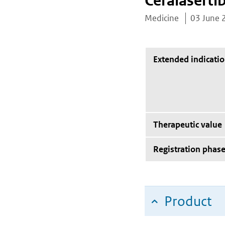
Ceralaserti
Medicine
03 June 
Extended indicati
Therapeutic value
Registration phas
Product