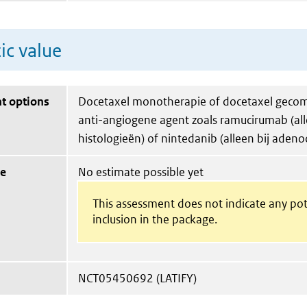
ic value
t options
Docetaxel monotherapie of docetaxel geco
anti-angiogene agent zoals ramucirumab (alle
histologieën) of nintedanib (alleen bij aden
ue
No estimate possible yet
This assessment does not indicate any pot
inclusion in the package.
NCT05450692 (LATIFY)