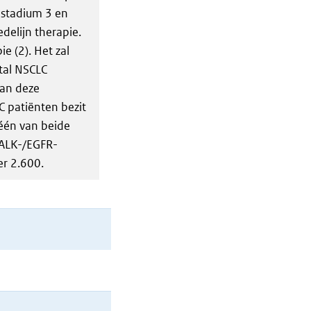
 stadium 3 en
delijn therapie.
e (2). Het zal
tal NSCLC
van deze
 patiënten bezit
één van beide
 ALK-/EGFR-
er 2.600.