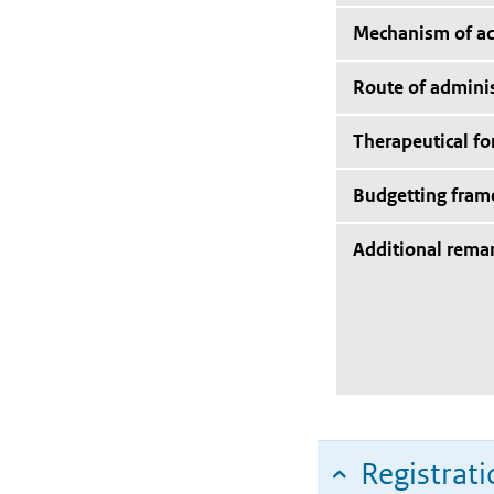
Mechanism of ac
Route of adminis
Therapeutical f
Budgetting fra
Additional rema
Registrati