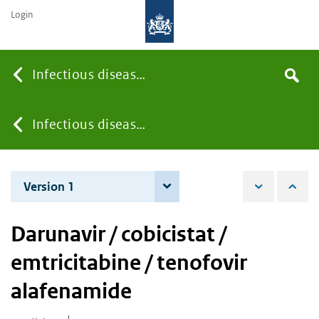
Login
Searc
Infectious diseases
Search
the
site
You
Infectious diseases
are
Version 1
9 January 2018
here:
Darunavir / cobicistat /
emtricitabine / tenofovir
alafenamide