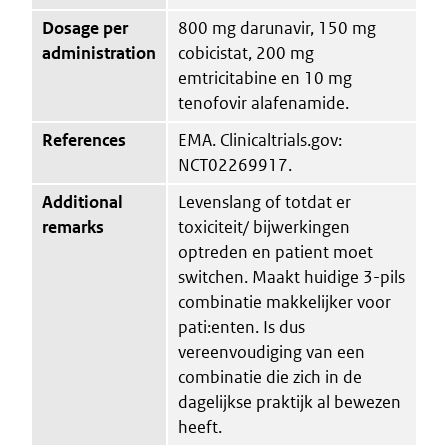
Dosage per
800 mg darunavir, 150 mg
administration
cobicistat, 200 mg
emtricitabine en 10 mg
tenofovir alafenamide.
References
EMA. Clinicaltrials.gov:
NCT02269917.
Additional
Levenslang of totdat er
remarks
toxiciteit/ bijwerkingen
optreden en patient moet
switchen. Maakt huidige 3-pils
combinatie makkelijker voor
pati:enten. Is dus
vereenvoudiging van een
combinatie die zich in de
dagelijkse praktijk al bewezen
heeft.