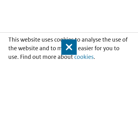
This website uses cookies to analyse the use of
the website and to make it easier for you to
Close
use. Find out more about
cookies
.
Understanding of expected market entry
of
innovative medicines