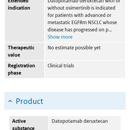
Extended
Datopotamab deruxtecan with or
indication
without osimertinib is indicated
for patients with advanced or
metastatic EGFRm NSCLC whose
disease has progressed on p
Therapeutic
No estimate possible yet
value
Registration
Clinical trials
phase
Product
Active
Datopotamab deruxtecan
substance