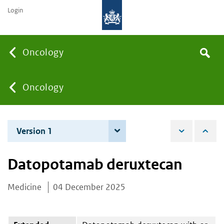
Login
Searc
Oncology
Search
the
site
You
Oncology
are
Version 1
4 December 2025
here:
Datopotamab deruxtecan
Medicine
04 December 2025