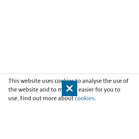
This website uses cookies to analyse the use of
the website and to make it easier for you to
Close
use. Find out more about
cookies
.