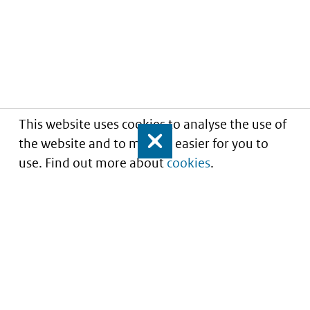
This website uses cookies to analyse the use of
the website and to make it easier for you to
Close
use. Find out more about
cookies
.
Understanding of expected market entry
of