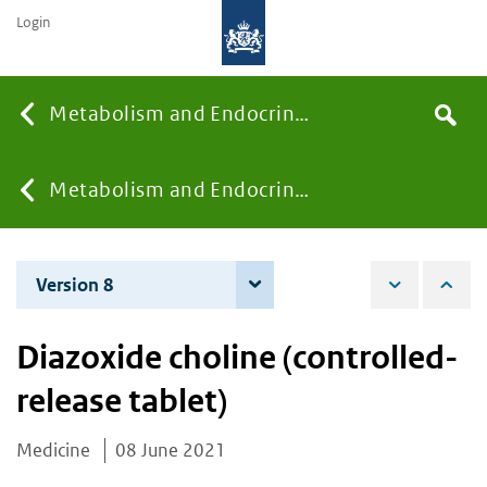
Login
Searc
Metabolism and Endocrinology
Search
the
site
You
Metabolism and Endocrinology
are
Version 8
4 June 2026
here:
Diazoxide choline (controlled-
release tablet)
Medicine
08 June 2021