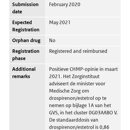
Submission
February 2020
date
Expected
May 2021
Registration
Orphan drug
No
Registration
Registered and reimbursed
phase
Additional
Positieve CHMP-opinie in maart
remarks
2021. Het Zorginstituut
adviseert de minister voor
Medische Zorg om
drospirenon/estetrol op te
nemen op bijlage 1A van het
GVS, in het cluster 0G03AABO V.
De standaarddosis van
drospirenon/estetrol is 0,86