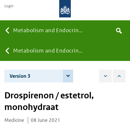
Login
Searc
Metabolism and Endocrinology
Search
the
site
You
Metabolism and Endocrinology
are
Version 3
7 June 2022
here:
Drospirenon / estetrol,
monohydraat
Medicine
08 June 2021