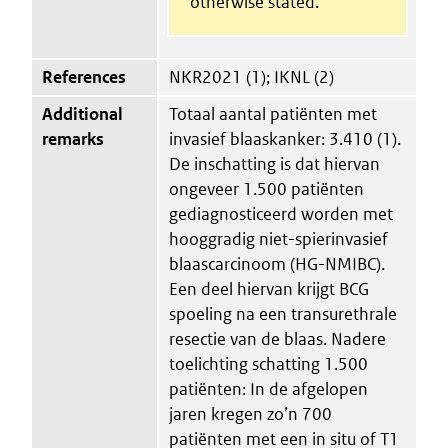
otherwise stated.
References
NKR2021 (1); IKNL (2)
Additional
Totaal aantal patiënten met
remarks
invasief blaaskanker: 3.410 (1).
De inschatting is dat hiervan
ongeveer 1.500 patiënten
gediagnosticeerd worden met
hooggradig niet-spierinvasief
blaascarcinoom (HG-NMIBC).
Een deel hiervan krijgt BCG
spoeling na een transurethrale
resectie van de blaas. Nadere
toelichting schatting 1.500
patiënten: In de afgelopen
jaren kregen zo’n 700
patiënten met een in situ of T1