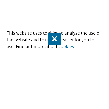
This website uses cookies to analyse the use of
the website and to make it easier for you to
Close
use. Find out more about
cookies
.
Understanding of expected market entry
of
innovative medicines