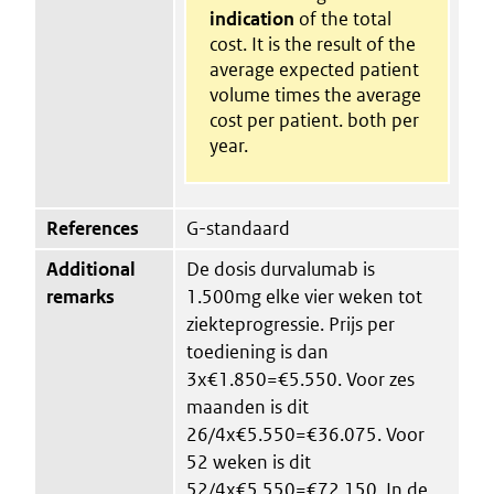
indication
of the total
cost. It is the result of the
average expected patient
volume times the average
cost per patient. both per
year.
References
G-standaard
Additional
De dosis durvalumab is
remarks
1.500mg elke vier weken tot
ziekteprogressie. Prijs per
toediening is dan
3x€1.850=€5.550. Voor zes
maanden is dit
26/4x€5.550=€36.075. Voor
52 weken is dit
52/4x€5.550=€72.150. In de