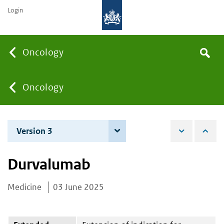
Login
Searc
Oncology
Search
the
site
You
Oncology
are
Version 3
4 June 2026
here:
Durvalumab
Medicine
03 June 2025