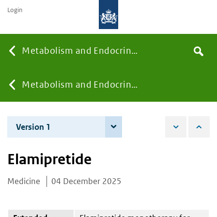
Login
Searc
Metabolism and Endocrinology
Search
the
site
You
Metabolism and Endocrinology
are
Version 1
4 December 2025
here:
Elamipretide
Medicine
04 December 2025