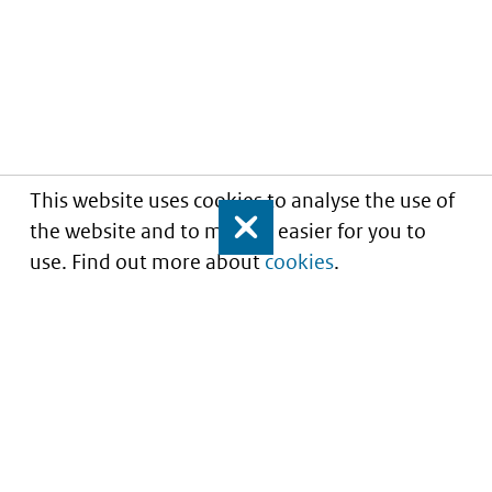
This website uses cookies to analyse the use of
the website and to make it easier for you to
Close
use. Find out more about
cookies
.
Understanding of expected market entry
of