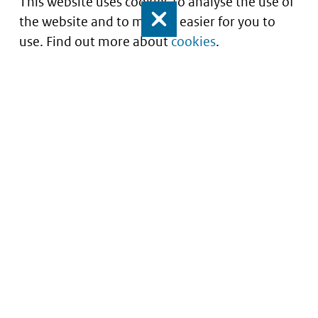
This website uses cookies to analyse the use of
the website and to make it easier for you to
Close
use. Find out more about
cookies
.
Understanding of expected market entry
of
innovative medicines
Service
About this site
Contact
Copyright
Processen
Privacy
Nieuwsbrief
Cookies