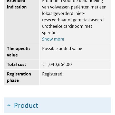
Extended
Erdafitinib voor de behandeling
indication
van volwassen patiënten met een
lokaalgevorderd, niet-
reseceerbaar of gemetastaseerd
urotheelcelcarcinoom met
specifie
Therapeutic
Possible added value
value
Total cost
€
1,040,664.00
Registration
Registered
phase
Product