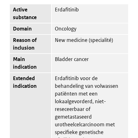
Active
Erdafitinib
substance
Domain
Oncology
Reason of
New medicine (specialité)
inclusion
Main
Bladder cancer
indication
Extended
Erdafitinib voor de
indication
behandeling van volwassen
patiënten met een
lokaalgevorderd, niet-
reseceerbaar of
gemetastaseerd
urotheelcelcarcinoom met
specifieke genetische